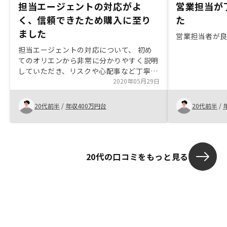
担当エージェントの対応がよ
営業担当が
く、信頼できたため購入に至り
た
ました
営業担当者が
担当エージェントの対応について、 初め
てのオリエンから非常に分かりやすく説明
していただき、リスクや心配事など丁寧に
寄り添って教えて頂き、この人なら信頼で
2020年05月29日
きると思い購入に至りました。 内容も将
来の事を考えると購入しない理由が無かっ
20代前半
/
年収400万円台
20代前半
/
たため、購入させて頂きました。信頼の決
め手として、御社の冊子等を最初に頂ける
と、より早い決断が出来ると思います！
20代の口コミをもっと見る