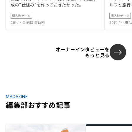
成の“仕組み”を作っておきたかった。
ルフと旅行
購入時データ
購入時データ
20代 / 金融機関勤務
50代 / 化
オーナーインタビューを
もっと見る
MAGAZINE
編集部おすすめ記事