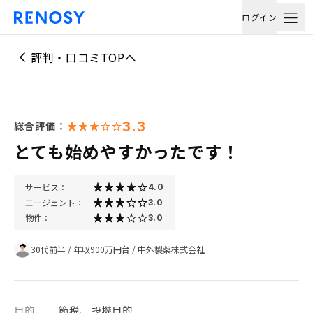
ログイン
評判・口コミTOPへ
3.3
総合評価：
とても始めやすかったです！
サービス：
4.0
エージェント：
3.0
物件：
3.0
30代前半
/
年収900万円台
/
中外製薬株式会社
目的
節税、 投機目的