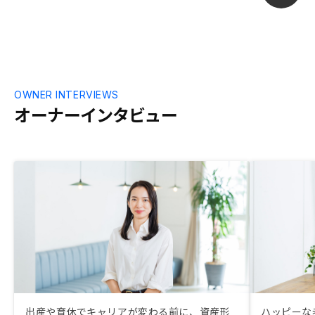
っている物件
らいいよ、み
OWNER INTERVIEWS
オーナーインタビュー
出産や育休でキャリアが変わる前に、資産形
ハッピーな