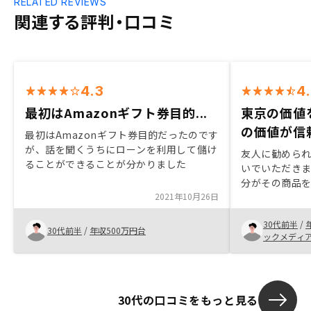
RELATED REVIEWS
関連する評判・口コミ
4.3
4
最初はAmazonギフト券目的...
東京の価値
の価値が信
最初はAmazonギフト券目的だったのです
が、話を聞くうちにローンを利用して儲け
友人に勧められ
ることができることが分かりました
いでいただき
分がその商品
2021年10月26日
うことが伝わ
「30〜50年
30代前半
/
らず多くの単
30代前半
/
年収500万円台
ックメディ
うストーリー
京の中古ワン
確度の高いも
かと思います
30代の口コミをもっと見る
ると助かる（最