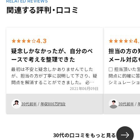
RELATED REVIEWS
関連する評判・口コミ
4.3
4
疑念しかなかったが、自分のペ
担当の方の
ースで考えを整理できた
メール対応
最初は不安と疑念しかありませんでした
□ 担当頂いた
が、担当の方が丁寧に説明して下さり、疑
問点に的確に答
問点を解消することができました。 必要
シミュレーシ
以上に押し切られることもなく、私のペー
2021年06月09日
もなく、諸経
スで考える時間を与えて頂いたので、考え
ものだった。 
を整理することができました。
返信早く安心
30代前半
/
年収800万円台
30代前半
/
価格の良し悪
優劣はあるは
ませんという
はそうかもし
30代の口コミをもっと見る
間になり兼ね