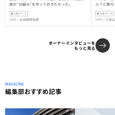
成の“仕組み”を作っておきたかった。
ルフと旅行
購入時データ
購入時データ
20代 / 金融機関勤務
50代 / 化
オーナーインタビューを
もっと見る
MAGAZINE
編集部おすすめ記事