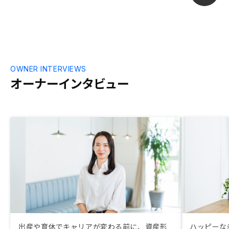
立場になって
たなと。最終
たので気持ち
OWNER INTERVIEWS
オーナーインタビュー
出産や育休でキャリアが変わる前に、資産形
ハッピーな