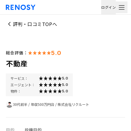
ログイン
評判・口コミTOPへ
5.0
総合評価：
不動産
サービス：
5.0
エージェント：
5.0
物件：
5.0
30代前半
/
年収500万円台
/
株式会社リクルート
目的
投機目的