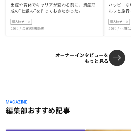
出産や育休でキャリアが変わる前に、資産形
ハッピーな
成の“仕組み”を作っておきたかった。
ルフと旅行
購入時データ
購入時データ
20代 / 金融機関勤務
50代 / 化
オーナーインタビューを
もっと見る
MAGAZINE
編集部おすすめ記事