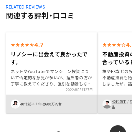
RELATED REVIEWS
関連する評判・口コミ
4.7
4
リノシーに出会えて良かったで
不動産投資
す。
合っている
ネットやYouTubeでマンション投資につ
株やFXなどの
いて否定的な意見が多いが、担当者の方が
不動産投資も
丁寧に教えてくださり、強引な勧誘もなか
しましたが、
ったので、焦らず決める事が出来ました。
2022年03月27日
るかなと感じ
また、プランが色々あって自分にあったプ
した。 ほった
40代前半
/
ランを選べた事もよかったです。 そして、
し、家族に残
40代前半
/
年収600万円台
ル
担当者の方が実際物件を購入している事や
って良かった
直接オンラインでやり取りできた事は購入
の決めてになりました。入金の際に日程が
あまりなく、もう少し余裕を持って伝えて