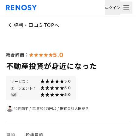
ログイン
評判・口コミTOPへ
5.0
総合評価：
不動産投資が身近になった
サービス：
5.0
エージェント：
5.0
物件：
5.0
40代前半
/
年収700万円台
/
株式会社大田花き
目的
投機目的