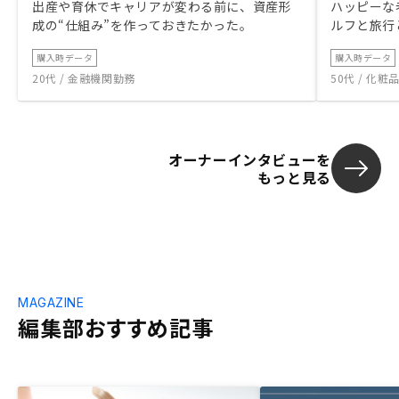
出産や育休でキャリアが変わる前に、資産形
ハッピーな
成の“仕組み”を作っておきたかった。
ルフと旅行
購入時データ
購入時データ
20代 / 金融機関勤務
50代 / 化
オーナーインタビューを
もっと見る
MAGAZINE
編集部おすすめ記事