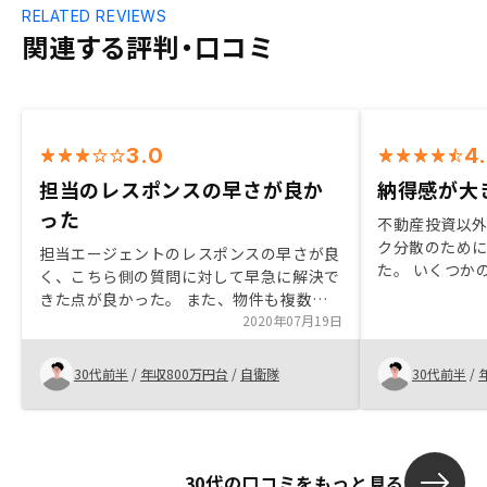
RELATED REVIEWS
関連する評判・口コミ
3.0
4
担当のレスポンスの早さが良か
納得感が大
った
不動産投資以
ク分散のため
担当エージェントのレスポンスの早さが良
た。 いくつか
く、こちら側の質問に対して早急に解決で
たが、RENO
きた点が良かった。 また、物件も複数検
さらに、今後
討することができ、様々な視点から選ぶ事
2020年07月19日
ことから、株も
ができた。担当が２人いたが、情報共有が
てくださいね
なされていない事が多々あったため、共有
30代前半
/
年収800万円台
/
自衛隊
30代前半
/
ださい
できる仕組みをつくるべきだと思います。
30代の口コミをもっと見る