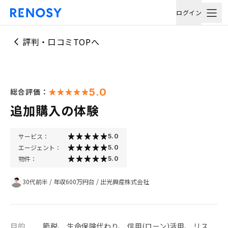
ログイン
評判・口コミTOPへ
5.0
総合評価：
追加購入の体験
サービス：
5.0
エージェント：
5.0
物件：
5.0
30代前半
/
年収600万円台
/
出光興産株式会社
目的
節税、 生命保険代わり、 信用(ローン)活用、 リス