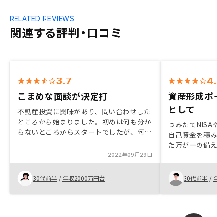
RELATED REVIEWS
関連する評判・口コミ
3.7
4
こまめな面談が決定打
資産形成ポ
として
不動産投資に興味があり、問い合わせした
ところから始まりました。初めは何も分か
つみたてNISA
らないところからスタートでしたが、何度
自己資金を積
も面談を重ねて色々と教えていただきまし
た万が一の備
た。こまめに連絡をいただけるので、疑問
2022年09月29日
た。 不動産投
に思っていた事をその場で解決でき、今回
積み上げが可
購入を決意しました。Ai技術を駆使してい
ても良い投資先
30代前半
/
年収2000万円台
30代前半
/
るのが他と違い、安心感がありました。初
にあたっては
回面談に時間をかけ過ぎている印象。あま
ついて事前に
り余裕がないときに、肝心な話は次回…と
だと考えてからにし
されると少し興味が薄れる。
産の全面解禁