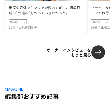
出産や育休でキャリアが変わる前に、資産形
ハッピーな
成の“仕組み”を作っておきたかった。
ルフと旅行
購入時データ
購入時データ
20代 / 金融機関勤務
50代 / 化
オーナーインタビューを
もっと見る
MAGAZINE
編集部おすすめ記事