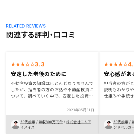
RELATED REVIEWS
関連する評判・口コミ
3.3
4
安定した老後のために
安心感があ
不動産投資の知識はほとんどありませんで
担当者の方が
したが、担当者の方のお話や不動産投資に
説明もわかりや
ついて、調べていく中で、安定した投資で
仕組みや手続
あると感じました。老後の年金問題など
でお知らせが
先々に不安もあり資産運用を考えている
いくつか他の
2023年05月31日
中、目的に合う投資と思い始めました。さ
に決めた。
らに、リノシーは物件購入まではサポート
50代前半
/
年収800万円台
/
株式会社エムア
50代前半
/
がしっかりしており、こちらの要望に対し
イメイズ
ンドベルガ
て丁寧に、要望に沿うために考えて対応頂