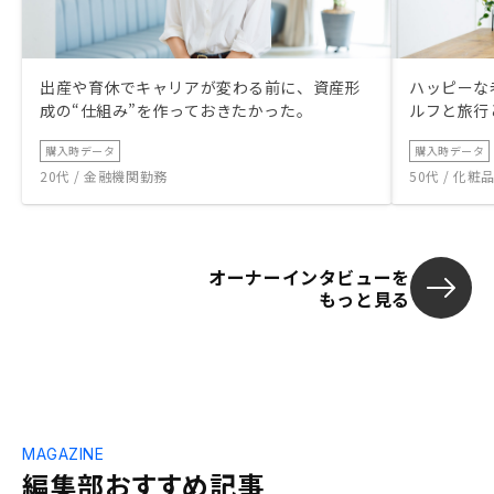
出産や育休でキャリアが変わる前に、資産形
ハッピーな
成の“仕組み”を作っておきたかった。
ルフと旅行
購入時データ
購入時データ
20代 / 金融機関勤務
50代 / 化
オーナーインタビューを
もっと見る
MAGAZINE
編集部おすすめ記事