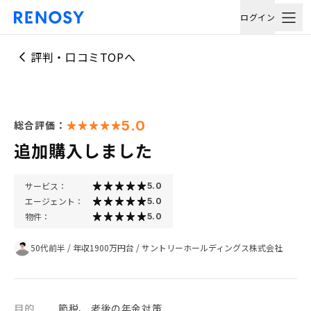
ログイン
評判・口コミTOPへ
5.0
総合評価：
追加購入しました
サービス：
5.0
エージェント：
5.0
物件：
5.0
50代前半
/
年収1900万円台
/
サントリーホールディングス株式会社
目的
節税、 老後の年金対策