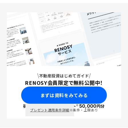
不動産投資はじめてガイド
RENOSY会員限定で無料公開中！
まずは資料をみてみる
※
初回面談で
ポイント
50,000
円分
PayPay
プレゼント適用条件詳細
※条件・上限あり