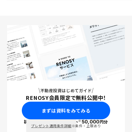
不動産投資はじめてガイド
RENOSY会員限定で無料公開中！
まずは資料をみてみる
※
初回面談で
ポイント
50,000
円分
PayPay
プレゼント適用条件詳細
※条件・上限あり