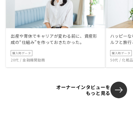
出産や育休でキャリアが変わる前に、資産形
ハッピーな
成の“仕組み”を作っておきたかった。
ルフと旅行
購入時データ
購入時データ
20代 / 金融機関勤務
50代 / 化
オーナーインタビューを
もっと見る