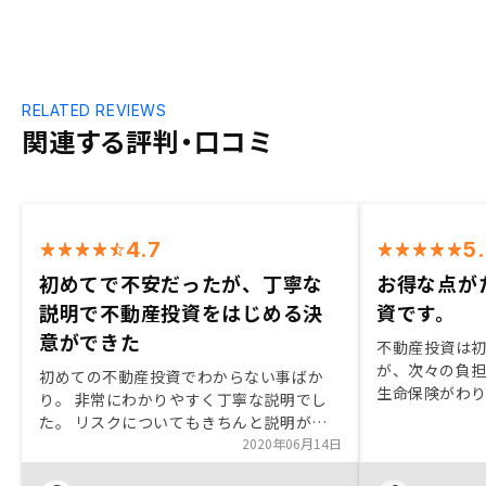
RELATED REVIEWS
関連する評判・口コミ
4.7
5
初めてで不安だったが、丁寧な
お得な点が
説明で不動産投資をはじめる決
資です。
意ができた
不動産投資は
が、次々の負
初めての不動産投資でわからない事ばか
生命保険がわ
り。 非常にわかりやすく丁寧な説明でし
は話だけでも
た。 リスクについてもきちんと説明があ
た。面談でき
り、こちらの質問ひとつひとつに丁寧に答
2020年06月14日
方が丁寧に説
えてくださり、初心者の自分でも不動産投
った後のアフ