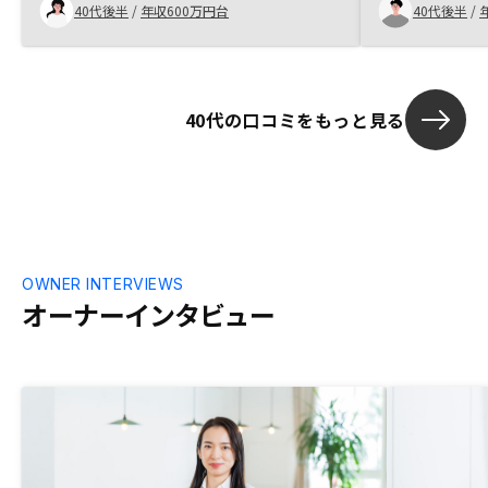
資とは？が理解しやすい内容でした。他社
40代後半
/
年収600万円台
40代後半
/
ることが購入
を聞いた後だったのでより比較ができ、結
の成長力への期
果信用も増すことに。 いい物件もすぐ提
資は他の投資
案して頂き、これからが楽しみです。
には安定した
リスクだけは
40代の口コミをもっと見る
ン完済後の家
は魅力です。
が詰まってい
OWNER INTERVIEWS
オーナーインタビュー