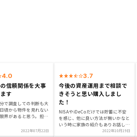
4.0
3.7
との信頼関係を大事
今後の資産運用まで相談で
います
きそうと思い購入しまし
た！
分で調査しての判断も大
日頃から物件を見れない
NISAやiDeCoだけでは貯蓄に不安
限界があると思う。担当
を感じ、他に良い方法が無いかなと
いく中で自分で足りない
いう時に家族の紹介もありお話しを
を補ってくれる、真摯に
2022年07月22日
聞きました。 お話の中でリノシー
2022年10月19日
れるのがやはり購入には