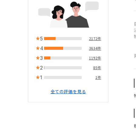
5
2172件
4
3634件
3
1192件
2
85件
1
1件
全ての評価を見る