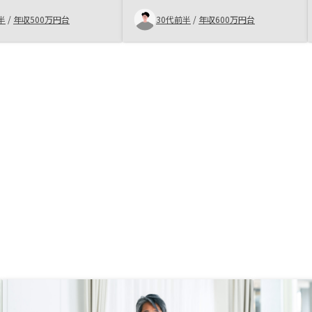
の設立背景にも興味を持ち、丁寧な
った
説明と毎月の支払も大きくなかった
半
/
年収500万円台
30代前半
/
年収600万円台
ため決めました。自分にあったプラ
ンを提案してくれるので運用に慣れ
て投資資金が集まってきたら次も考
えたいなと思います！LINE通話が
出来るようになる、LINEグループ
のリノシーさん側の方がどういった
役割で入っているのかの説明がある
と安心(気づいたら増えていた事も
あったので少し不安でした)