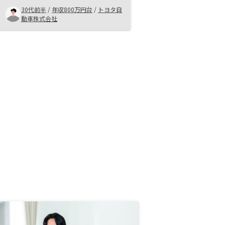
当者の話を聞いているうちにその不
30代前半
/
年収800万円台
/
トヨタ自
安が少しずつ解消されやってみよう
動車株式会社
と思いました。今ではやってよかっ
たと思ってます。よくないイメージ
がある方も多いと思いますが話を聞
くだけタダなのでその一歩を踏み出
してみてください。