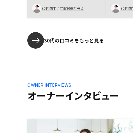
からないことが多く不安はありまし
決め手とな
たが、担当の方が親身になり繰り返
30代前半
/
年収900万円台
30代前
し説明していただけたことにとても
好感を持ちました。また、他社の担
当者より私の気持ちを理解した提案
を頂けたと思います。また、不動産
運用には必ずつきものであるリスク
30代の口コミをもっと見る
に対しても非常に固く考えているの
でとても良かったです。物件を仕入
れるに当たってのより詳しい詳細に
ついて知りたいです。
OWNER INTERVIEWS
オーナーインタビュー