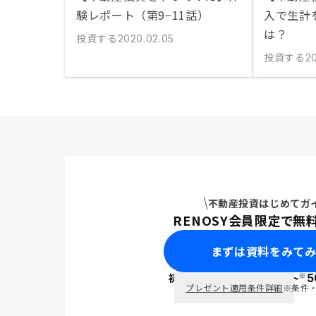
験レポート（第9−11話）
入で生計
は？
投資する
2020.02.05
投資する
2
不動産投資はじめてガ
RENOSY会員限定で無
まずは資料をみて
※
初回面談で
ポイント
5
PayPay
プレゼント適用条件詳細
※条件