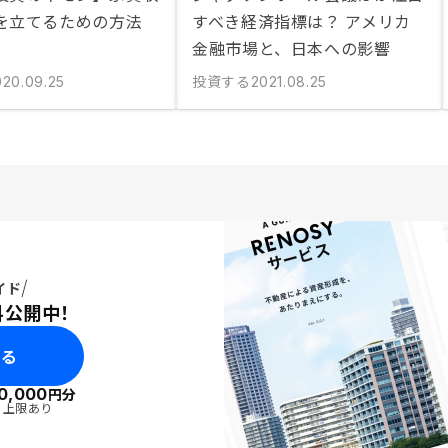
を立てるための方法
すべき経済指標は？ アメリカ
金融市場と、日本への影響
投資する
020.09.25
2021.08.25
イド
料公開中！
みる
0,000
円分
・上限あり