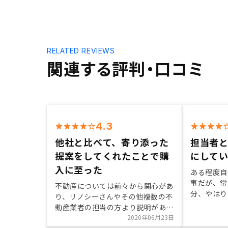
RELATED REVIEWS
関連する評判・口コミ
4.3
他社と比べて、寄り添った
担当者
提案をしてくれたことで購
にして
入に至った
ある程度自
事だが、常
不動産については前々から関心があ
分、やはり
り、リノシーさんやその他複数の不
者と話して
動産業者の担当の方より説明があり
と思う部分
ました。ただ、不動産については分
2020年06月23日
対応してく