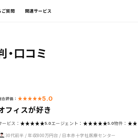
るご質問
関連サービス
判・口コミ
5.0
総合評価：
オフィスが好き
サービス：
エージェント：
物件：
5.0
5.0
30代前半
/
年収800万円台
/
日本赤十字社医療センター