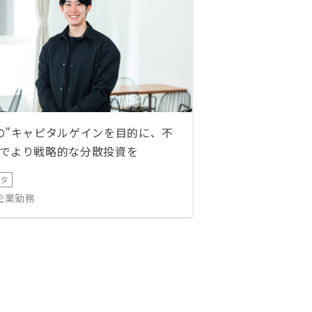
の”キャピタルゲインを目的に、不
でより戦略的な分散投資を
ータ
IT企業勤務