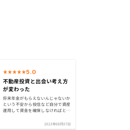
5.0
不動産投資と出会い考え方
が変わった
将来年金がもらえないんじゃないか
という不安から投信など自分で資産
運用して資金を確保しなければと考
えていた時に不動産投資に出会いま
した。不動産と聞くと胡散臭いイメ
2023年08月07日
ージがあったので不安でしたが、担