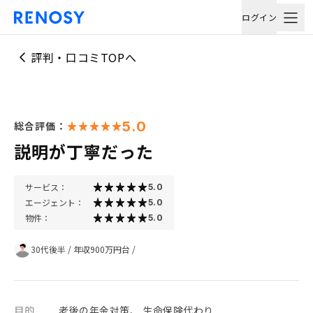
ログイン
評判・口コミTOPへ
5.0
総合評価：
説明が丁寧だった
サービス：
5.0
エージェント：
5.0
物件：
5.0
30代後半
/
年収900万円台
/
目的
老後の年金対策、 生命保険代わり