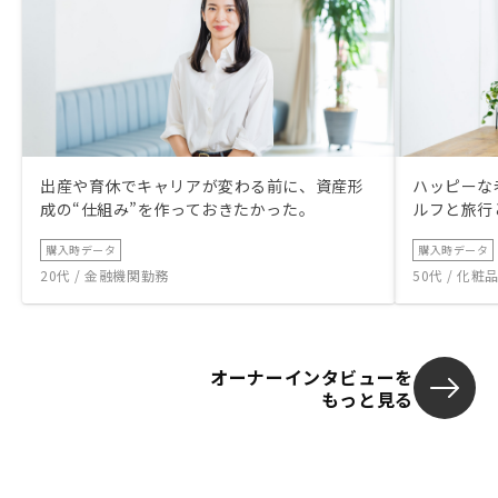
出産や育休でキャリアが変わる前に、資産形
ハッピーな
成の“仕組み”を作っておきたかった。
ルフと旅行
購入時データ
購入時データ
20代 / 金融機関勤務
50代 / 化
オーナーインタビューを
もっと見る