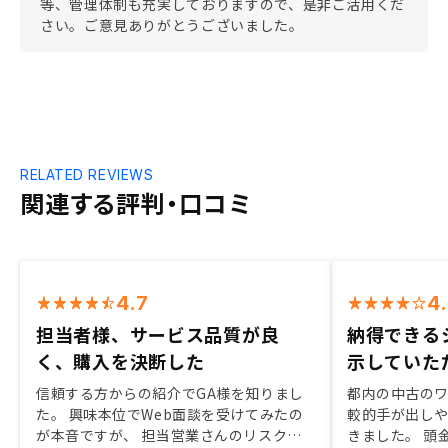
等、管理体制も充実しておりますので、是非ご活用くだ
さい。ご意見ありがとうございました。
RELATED REVIEWS
関連する評判・口コミ
4.7
4
担当者様、サービス品質が良
納得できる
く、購入を決断した
示していた
信頼する方からの紹介でGA様を知りまし
都内の中古の
た。 興味本位でWeb面談を受けてみたの
較的手が出し
が本音ですが、 担当営業さんのリスク含
きました。 頭