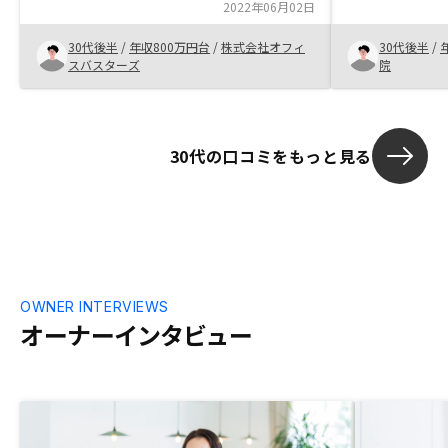
めた説明が理路整然としており、 その気
2022年06月02日
り比較する時
になるのに時間はかかりませんでした。
ので納得して
30代後半
/
年収800万円台
/
株式会社オフィ
30代後半
/
また、決断に足る物件をすぐに提案下さい
やっとスター
スバスターズ
院
ました。購入者からの紹介は御社にとって
が、これまで
良い資源だと思います。 複数人同時にプ
かせ状態です
レゼンする機会を設けられたら、 紹介手
で、面談や書
数料の単価アップかどあれば、 もう少し
てくださいました。 今後の運
30代の口コミをもっと見る
紹介モチベーションが湧くかもしれめせ
手助けにも期
ん。
OWNER INTERVIEWS
オーナーインタビュー