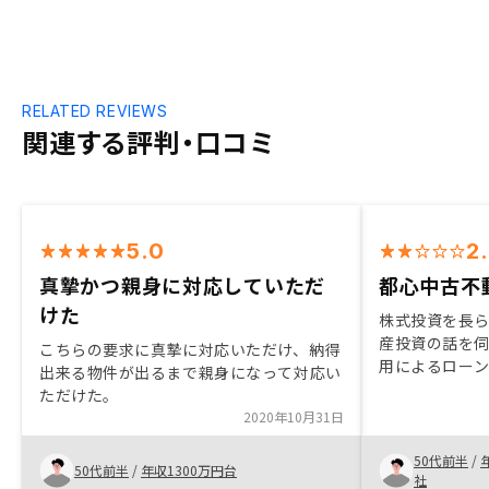
RELATED REVIEWS
関連する評判・口コミ
5.0
2
真摯かつ親身に対応していただ
都心中古不
けた
株式投資を長
産投資の話を
こちらの要求に真摯に対応いただけ、納得
用によるロー
出来る物件が出るまで親身になって対応い
らない、物価
ただけた。
良い点がある
2020年10月31日
RENOSYで
50代前半
/
50代前半
/
年収1300万円台
社