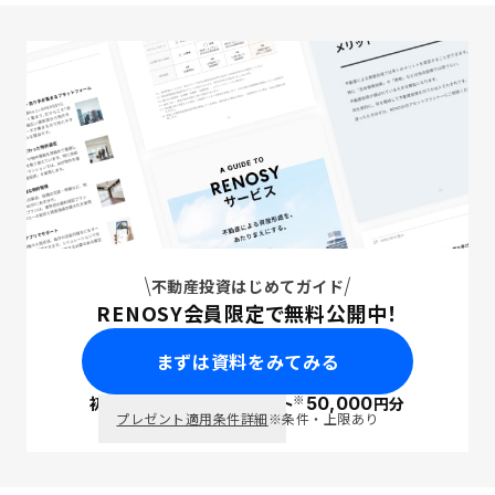
不動産投資はじめてガイド
RENOSY会員限定で無料公開中！
まずは資料をみてみる
※
初回面談で
ポイント
50,000
円分
PayPay
プレゼント適用条件詳細
※条件・上限あり