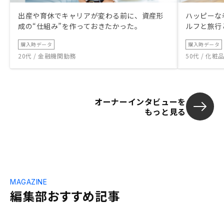
出産や育休でキャリアが変わる前に、資産形
ハッピーな
成の“仕組み”を作っておきたかった。
ルフと旅行
購入時データ
購入時データ
20代 / 金融機関勤務
50代 / 化
オーナーインタビューを
もっと見る
MAGAZINE
編集部おすすめ記事