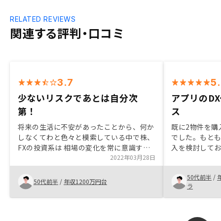
RELATED REVIEWS
関連する評判・口コミ
3.7
5
少ないリスクであとは自分次
アプリのD
第！
ス
将来の生活に不安があったことから、何か
既に2物件を購
しなくてわと色々と模索している中で株、
でした。もと
FXの投資系は 相場の変化を常に意識する
入を検討して
必要が有ると思い、無理かなと諦め、次に
2022年03月28日
した。物件の
太陽光発電投資に興味を持ったがFIT価格
いと思います
50代前半
/
の下落で投資対価に対する、儲けが少ない
やDX化の推進
50代前半
/
年収1200万円台
ラ
投資価値なしと判断。インスタで偶然キャ
います。 固定
ンペーンを、見て儲けも少ないがリスクも
連の管理も物
少ない保証もあるとの事で一度話しを聞い
思います
て見ようかと思い営業マンがイケイケで大