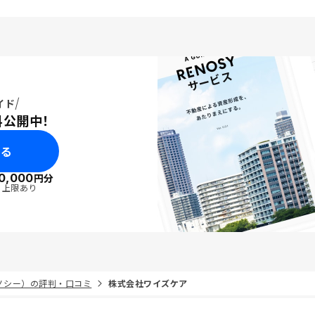
イド
料公開中！
みる
0,000
円分
・上限あり
リノシー）の評判・口コミ
株式会社ワイズケア