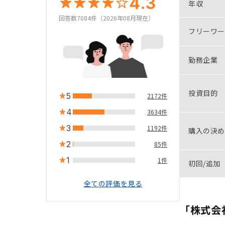
4.3
年収
回答数7084件（2026年08月現在）
フリーワー
勤務企業
投資目的
5
2172件
4
3634件
3
1192件
購入の決め
2
85件
1
1件
初回/追加
全ての評価を見る
「株式会