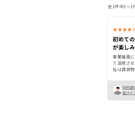
全1件中1〜
初めて
が楽し
事業譲渡に
て活用させ
社は賃貸物
から投資物
はじめての
50代前
りやすく説
社ワイ
じめたばか
したら、知
す。