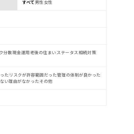
すべて
男性
女性
ク分散
現金運用
老後の住まい
ステータス
相続対策
だった
リスクが許容範囲だった
管理の体制が良かった
らない理由がなかった
その他