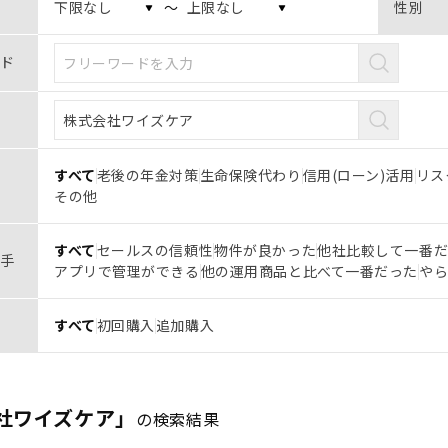
〜
性別
ド
すべて
老後の年金対策
生命保険代わり
信用(ローン)活用
リス
その他
すべて
セールスの信頼性
物件が良かった
他社比較して一番
手
アプリで管理ができる
他の運用商品と比べて一番だった
や
すべて
初回購入
追加購入
社ワイズケア」
の検索結果