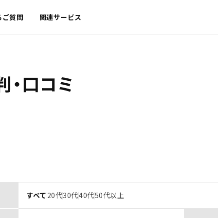
るご質問
関連サービス
判・口コミ
すべて
20代
30代
40代
50代以上