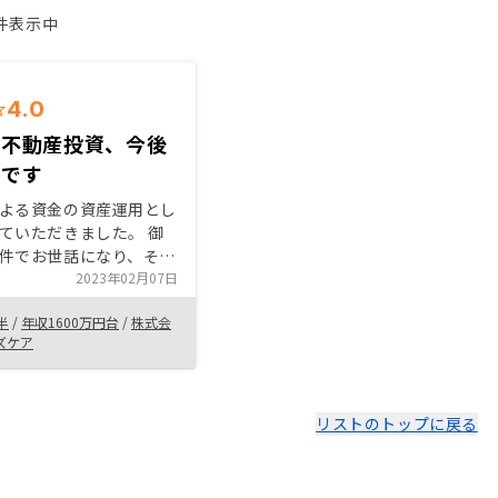
1件表示中
4.0
の不動産投資、今後
みです
よる資金の資産運用とし
ていただきました。 御
件でお世話になり、そこ
件紹介いただきました。
2023年02月07日
ことでしたが、色々わか
半
/
年収1600万円台
/
株式会
明いただきました。 は
ズケア
りですが満足いくようで
人に紹介したいと思いま
リストのトップに戻る