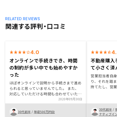
RELATED REVIEWS
関連する評判・口コミ
4.0
4
オンラインで手続きでき、時間
不動産購入
の制約が多い中でも始めやすか
て小さく済
った
営業担当者自
り、それを踏
ほぼオンラインで説明から手続きまで進め
持てたし、営
られると思っていませんでした。 また、
たので今後も
対応していただける時間も合わせていただ
った。 また、
き、 時間の制約が多い中でもはじめやす
2020年09月30日
べてリスクを
かったです。 正直なところ初めは話だけ
るので、不動
30代前半
/
聞くつもりでしたが、 担当の方といろい
30代前半
/
年収500万円台
組みやすかった
ナティブイ
ろな話をしながら、 不動産投資のメリッ