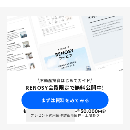
不動産投資はじめてガイド
RENOSY会員限定で無料公開中！
まずは資料をみてみる
※
初回面談で
ポイント
50,000
円分
PayPay
プレゼント適用条件詳細
※条件・上限あり