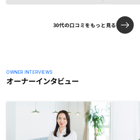
ンを購入した
トデメリット、 さらにはRENOSYの強み
きの手間が極
なども説明していただきました。 不安が
だった。紙の
解決できた状態ではじめることができたの
デジタル化に
30代の口コミをもっと見る
でよかったです。オーナー用の物件確認が
スマホアプリのみだと思うので、 パソコ
ンからも確認できるサイトがあれば便利だ
と思います。
OWNER INTERVIEWS
オーナーインタビュー