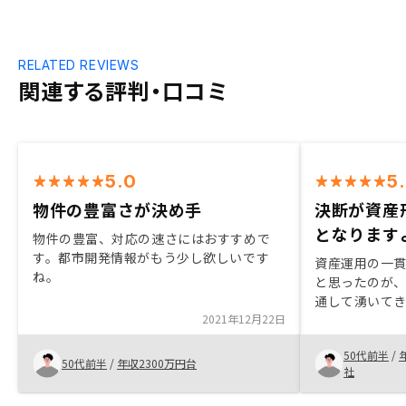
RELATED REVIEWS
関連する評判・口コミ
5.0
5
物件の豊富さが決め手
決断が資産
となります
物件の豊富、対応の速さにはおすすめで
す。都市開発情報がもう少し欲しいです
資産運用の一
ね。
と思ったのが
通して湧いて
2021年12月22日
貰い、始めて
た。他社と比
50代前半
/
ょうがないと
50代前半
/
年収2300万円台
社
た。１、２回
来るので、現