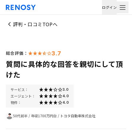
ログイン
評判・口コミTOPへ
3.7
総合評価：
質問に具体的な回答を親切にして頂
けた
サービス：
3.0
エージェント：
4.0
物件：
4.0
50代前半
/
年収1700万円台
/
トヨタ自動車株式会社