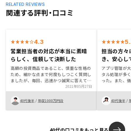
RELATED REVIEWS
関連する評判・口コミ
4.3
5
営業担当者の対応が本当に素晴
担当の方々
らしく、信頼して決断した
き、安心し
高額の投資商品であること、慎重な性格の
アプリ管理が
ため、細かな点まで何度もしつこく質問し
タル処理が多
ましたが、毎回、迅速かつ誠実に答えてい
った。また、
ただきました。営業担当者の対応が本当に
2021年05月27日
多数所持して
素晴らしいと思います。購入後の管理体
伝えしたとこ
制、ランニングコストの低さも魅力的でし
提案してくれ
40代後半
/
年収1000万円台
40代後半
/
た。 最後は営業担当者を信頼して決断し
討したくなり
たため、今後のフォローも期待していま
が、管理費が
す。空室リスク、設備修繕費用発生リスク
件数により割引
を抑えながら、ランニングコストも低く運
したことでは
40代の口コミをもっと見る
用できることが大きなメリットと感じてい
の融資金額情