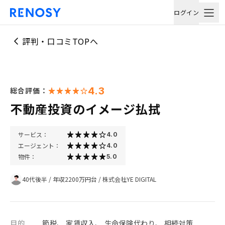
ログイン
評判・口コミTOPへ
4.3
総合評価：
不動産投資のイメージ払拭
サービス：
4.0
エージェント：
4.0
物件：
5.0
40代後半
/
年収2200万円台
/
株式会社YE DIGITAL
目的
節税、 家賃収入、 生命保険代わり、 相続対策