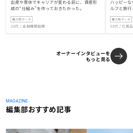
出産や育休でキャリアが変わる前に、資産形
ハッピーな
成の“仕組み”を作っておきたかった。
ルフと旅行
購入時データ
購入時データ
20代 / 金融機関勤務
50代 / 化
オーナーインタビューを
もっと見る
MAGAZINE
編集部おすすめ記事