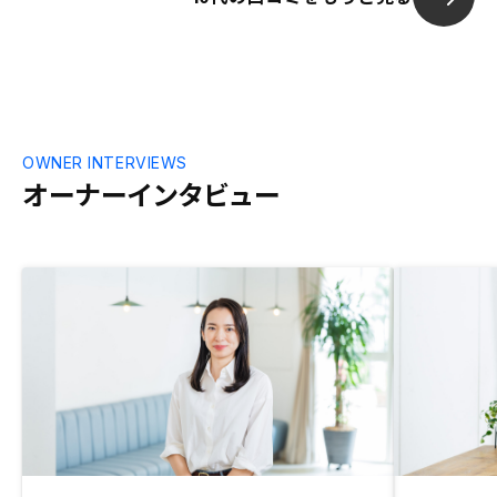
ます。 現条件の維持に留まらず、テクノロ
生活のロスタ
ジーを駆使した効率化と収益源の多様化
そのような単
で、更なるコストダウンと管理体制の品質
くなると思いま
向上をお願いいたします。 貴社の強みが
い替えも検討
更に強化され、他社に真似できない圧倒的
てオーナーご
な低コストと管理体制が築かれることを楽
それに沿った
しみにしております。
がたいと思い
OWNER INTERVIEWS
オーナーインタビュー