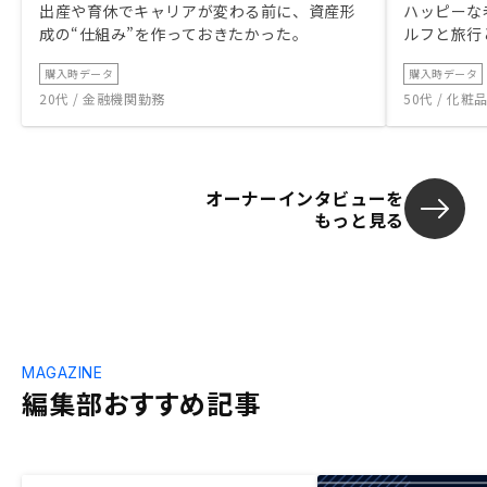
出産や育休でキャリアが変わる前に、資産形
ハッピーな
成の“仕組み”を作っておきたかった。
ルフと旅行
購入時データ
購入時データ
20代 / 金融機関勤務
50代 / 化
オーナーインタビューを
もっと見る
MAGAZINE
編集部おすすめ記事