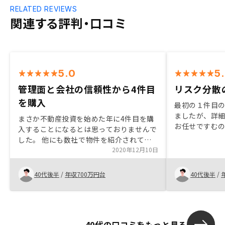
RELATED REVIEWS
関連する評判・口コミ
5.0
5
管理面と会社の信頼性から4件目
リスク分散
を購入
最初の１件目
ましたが、詳
まさか不動産投資を始めた年に4件目を購
お任せですむ
入することになるとは思っておりませんで
とになりまし
した。 他にも数社で物件を紹介されて、
これまで４件
面談も行いましたが、購入後の管理面や会
2020年12月10日
物件比率が多
社の信頼性を考え、やはりGAさんにお世
にもう１件考
話になることにしました。 アプリによる
40代後半
/
年収700万円台
40代後半
/
ら連絡があり
管理も大変便利で、他社の営業マンも驚い
あったので、
ていました。 購入してからが長いので、
月々の家賃以
やはり信頼のおける方との出会いが不動産
れるお金があ
投資においても非常に重要だと思いまし
で、その明細
40代の口コミをもっと見る
た。購入時の手続きが、この半年ほどの間