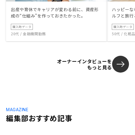
出産や育休でキャリアが変わる前に、資産形
ハッピーな
成の“仕組み”を作っておきたかった。
ルフと旅行
購入時データ
購入時データ
20代 / 金融機関勤務
50代 / 化
オーナーインタビューを
もっと見る
MAGAZINE
編集部おすすめ記事