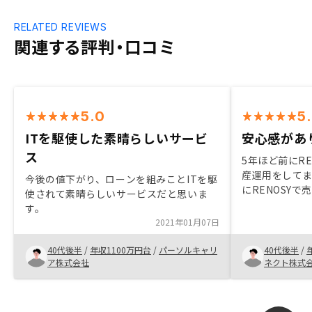
RELATED REVIEWS
関連する評判・口コミ
5.0
5
ITを駆使した素晴らしいサービ
安心感があ
ス
5年ほど前にRE
産運用をして
今後の値下がり、ローンを組みことITを駆
にRENOSY
使されて素晴らしいサービスだと思いま
ンションの購
す。
RENOSY営
2021年01月07日
方を相談した
ことと、過去
40代後半
/
年収1100万円台
/
パーソルキャリ
40代後半
/
信頼感で再購
ア株式会社
ネクト株式
での物件は、
予想以上の運用
は、購入から