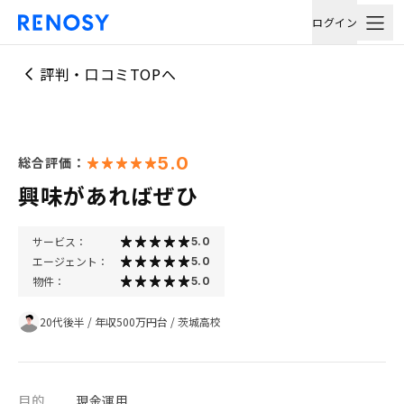
ログイン
評判・口コミTOPへ
5.0
総合評価：
興味があればぜひ
サービス：
5.0
エージェント：
5.0
物件：
5.0
20代後半
/
年収500万円台
/
茨城高校
目的
現金運用