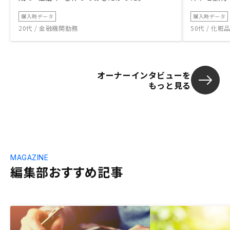
購入時データ
購入時データ
20代 / 金融機関勤務
50代 / 化
オーナーインタビューを
もっと見る
MAGAZINE
編集部おすすめ記事