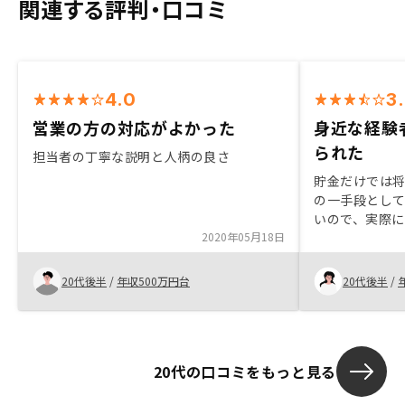
関連する評判・口コミ
4.0
3
営業の方の対応がよかった
身近な経験者
られた
担当者の丁寧な説明と人柄の良さ
貯金だけでは
の一手段として
いので、実際
2020年05月18日
身近に経験者が
すめされたこ
20代後半
/
年収500万円台
20代後半
/
20代の口コミをもっと見る