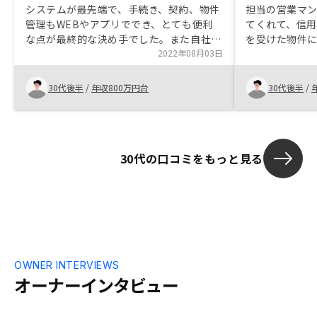
システムが最先端で、手続き、契約、物件
担当の営業マ
管理もWEBやアプリででき、とても便利
てくれて、信用
な点が最終的な決め手でした。また自社グ
を受けた物件
ループでリノベーションや販売など一貫し
2022年08月03日
ため。 アプリ
たサービス提供も魅力だと感じ、他社と比
つ便利そうだっ
較した上で決めました。
融機関の融資
30代後半
/
年収800万円台
30代後半
/
手数料がもう
す。
30代の口コミをもっと見る
OWNER INTERVIEWS
オーナーインタビュー