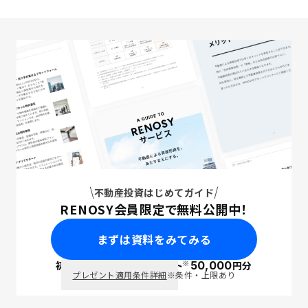
不動産投資はじめてガイド
RENOSY会員限定で無料公開中！
まずは資料をみてみる
※
初回面談で
ポイント
50,000
円分
PayPay
プレゼント適用条件詳細
※条件・上限あり