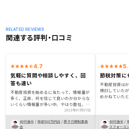
RELATED REVIEWS
関連する評判・口コミ
4.7
5
気軽に質問や相談しやすく、回
節税対策に
答も速い
不動産投資は
検討していた
不動産投資を始めるに当たって、情報量が
めかねていた
多く、正直、何を信じて良いのか分からな
業の高橋さん
いくらい情報量が多い中、やはり数社、不
識の豊富さを
動産会社と面談を行い、生の声を聞き、リ
2023年07月07日
周囲の知人に
スクを理解した上で自分である程度の納得
40代後半
/
年収900万円台
/
原子力規制委員
40代後半
/
感が持てれば一歩踏み出すことが重要だと
会
スフォース
思います。renosyは業界でも注目を浴び