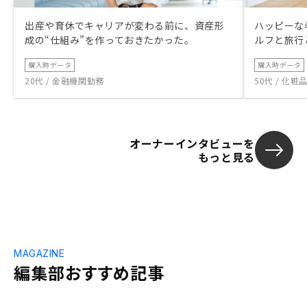
出産や育休でキャリアが変わる前に、資産形
ハッピーな
成の“仕組み”を作っておきたかった。
ルフと旅行
購入時データ
購入時データ
20代 / 金融機関勤務
50代 / 化
オーナーインタビューを
もっと見る
MAGAZINE
編集部おすすめ記事