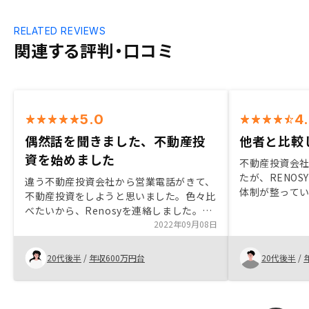
RELATED REVIEWS
関連する評判・口コミ
5.0
4
偶然話を聞きました、不動産投
他者と比較
資を始めました
不動産投資会社
たが、RENO
違う不動産投資会社から営業電話がきて、
体制が整って
不動産投資をしようと思いました。色々比
した。面談の
べたいから、Renosyを連絡しました。最
メリットも教
初の担当はわかりずらいですが、担当変更
2022年09月08日
相談にも乗っ
を希望しました。新しいの担当はベテラン
購入すること
で、わかりやすくて効率的対応とても頼り
20代後半
/
年収600万円台
20代後半
/
強かったです。