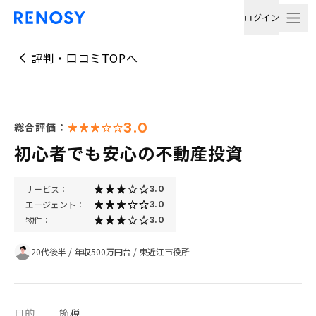
ログイン
評判・口コミTOPへ
3.0
総合評価：
初心者でも安心の不動産投資
サービス：
3.0
エージェント：
3.0
物件：
3.0
20代後半
/
年収500万円台
/
東近江市役所
目的
節税