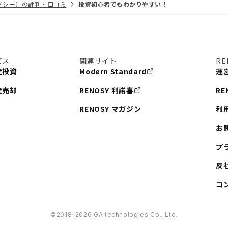
リノシー）の評判・口コミ
投資初心者でもわかりやすい！
ビス
関連サイト
RE
産投資
Modern Standard
運
産売却
RENOSY 利諾喜
RE
RENOSY マガジン
利
お
プ
反
コ
©︎2018-2026 GA technologies Co., Ltd.