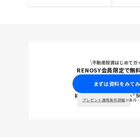
不動産投資はじめてガ
RENOSY会員限定で無
まずは資料をみて
※
初回面談で
ポイント
5
PayPay
プレゼント適用条件詳細
※条件