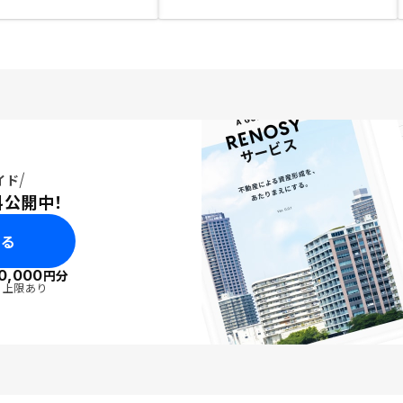
イド
料公開中！
みる
0,000
円分
・上限あり