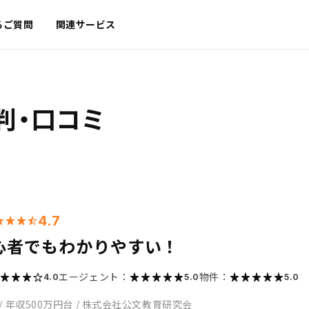
るご質問
関連サービス
判・口コミ
4.7
心者でもわかりやすい！
エージェント：
物件：
4.0
5.0
5.0
/
年収500万円台
/
株式会社公文教育研究会