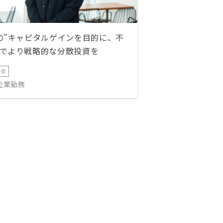
の”キャピタルゲインを目的に、不
でより戦略的な分散投資を
ータ
IT企業勤務