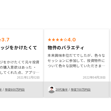
3.7
4.0
レッジをかけたくて
物件のバラエティ
本来興味本位だてでしたが、色々な
セッションに参加して、投資物件に
ジをかけたくて元々投資
ついて色々な説明していただきまし
の購入意欲はあった ・
た。 他の会社と比較して、物件の
してくれた点、アプリで
プライスレンジにバラエティがあっ
点から面談を応諾 ・物
2021年11月02日
2022年04月28日
て、物件自体もよかったと思いまし
利回りが自分の求める水
た。東京だけてはなく、他のエリア
していたため購入を決意
半
/
年収600万円台
20代後半
/
年収700万円台
（関西など）もあって、色々選べる
手続きはラインでやり取
のがいいと思いました。
る等スムーズでよかった