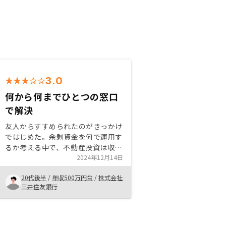
3.0
何から何までひとつの窓口
で解決
友人からすすめられたのがきっかけ
ではじめた。余剰資金を何で運用す
るか考える中で、不動産投資は収益
の安定性から魅力的に感じた。特に
2024年12月14日
RENOSYは、物件管理から修繕、申
20代後半
/
年収500万円台
/
株式会社
告サポートまで全てひとつの窓口で
三井住友銀行
行えるので、簡単。