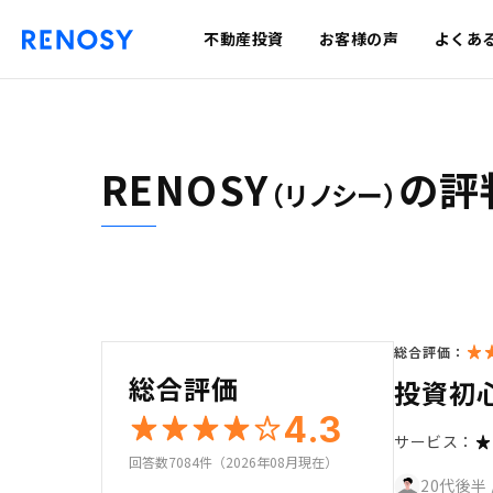
不動産投資
お客様の声
よくあ
RENOSY
の評
（リノシー）
総合評価：
総合評価
投資初
4.3
サービス：
回答数7084件（2026年08月現在）
20代後半