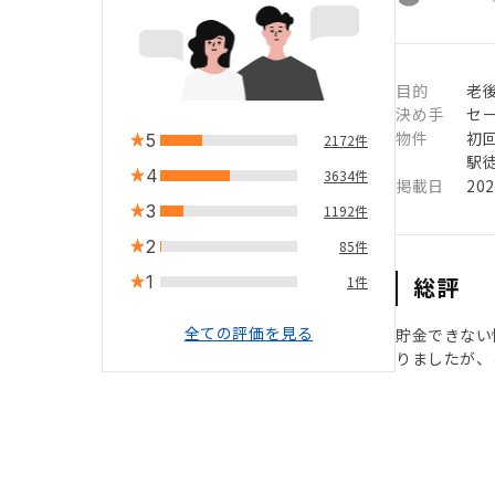
目的
老
決め手
セ
物件
初
5
2172件
駅徒
4
3634件
掲載日
20
3
1192件
2
85件
1
総評
1件
全ての評価を見る
貯金できない
りましたが、