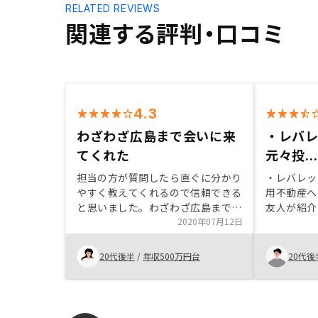
RELATED REVIEWS
関連する評判・口コミ
4.3
わざわざ広島まで会いに来
・レバ
てくれた
元々投...
担当の方が質問したら直ぐに分かり
・レバレッ
やすく教えてくれるので信頼できる
用不動産へ
と思いました。わざわざ広島まで会
友人が紹介
いに来て手続きとかをその場で説明
2020年07月12日
管理できる
しながら進めてもらえたのも助かり
件の立地や
ました。担当者様自身も不動産投資
準にマッチ
20代後半
/
年収500万円台
20代後
していて妻にも仕事辞める前に始め
・その後の
て貰えば良かったと実体験を話され
りが完結す
ていて、本当に悔しそうなのが伝わ
ってきたので、私も夫に協力してや