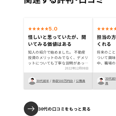
5.0
怪しいと思っていたが、聞
担当の
いてみる価値はある
くれる
知人の紹介で始めました。 不動産
将来のこと
投資のメリットのみでなく、デメリ
ついて興味
ットについても丁寧な説明があった
中、職場の
ので興味を持ちました。 月々の支
2022年12月08日
ノシーの担
払いも1万円台で始められる物件も
ころ、少し
30代前
あり、負担が少ないという点と、物
不安もなく
30代前半
/
年収500万円台
/
公務員
員
件の管理も委任できるプランがあ
た。親切に
り、物件管理によって仕事へ支障が
ただき感謝
出る可能性が低いという点から始め
ることにしました。
30代の口コミをもっと見る