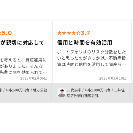
5.0
3.7
方が親切に対応して
信用と時間を有効活用
ポートフォリオのリスク分散をした
いと思ったのがきっかけ。不動産投
を考えると、資産運用に
資は時間と信用を活用して資産形成
がありました。そんな
できるため、自分向けだと感じた。
先輩に話を勧められてリ
renosyは集金代行手数料が低廉
当の方と面談を行ったと
2023年02月06日
2023年03月10日
で、アプリで管理できる点が魅力
ずつ不動産投資について
で、他社よりもメリットが大きいと
半
/
年収500万円台
/
地方公務
30代前半
/
年収1000万円台
/
三井住
なり、購入を決めまし
感じた。
友信託銀行株式会社
担当の方も話を進めてい
です。