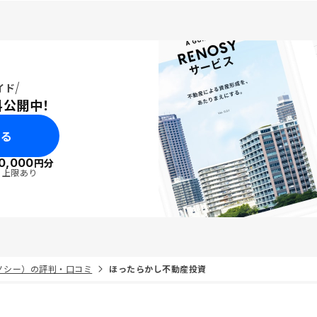
イド
料公開中！
みる
0,000
円分
・上限あり
リノシー）の評判・口コミ
ほったらかし不動産投資