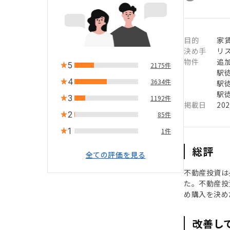
目的
家
決め手
リ
物件
追
5
2175件
駅徒
4
3634件
駅徒
駅徒
3
1192件
掲載日
20
2
85件
1
1件
総評
全ての評価を見る
不動産投資は
た。不動産投
め購入を決め
改善し