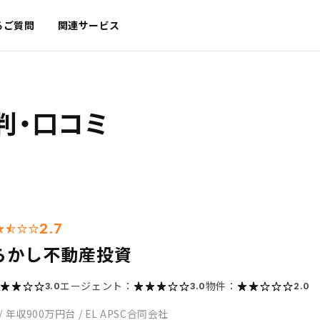
るご質問
関連サービス
判・口コミ
2.7
らかし不動産投資
エージェント：
物件：
3.0
3.0
2.0
/
年収900万円台
/
EL APSC合同会社