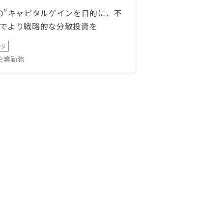
の”キャピタルゲインを目的に、不
でより戦略的な分散投資を
ータ
IT企業勤務