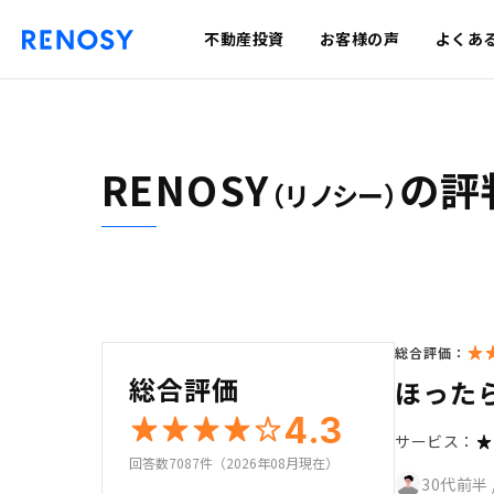
不動産投資
お客様の声
よくあ
RENOSY
の評
（リノシー）
総合評価：
総合評価
ほった
4.3
サービス：
回答数7087件（2026年08月現在）
30代前半