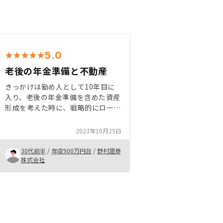
5.0
老後の年金準備と不動産
きっかけは勤め人として10年目に
入り、老後の年金準備を含めた資産
形成を考えた時に、戦略的にローン
を活用する事と都内の好立地の不動
産を所有する事に関心を持った事で
2023年10月25日
す。勿論、リスクがある事なので、
リスク・リターンのバランスなど含
30代前半
/
年収900万円台
/
野村證券
めてしっかり吟味して欲しいと思い
株式会社
ます。リスク・リターンの比較や想
定される懸念点などリストアップし
て一つずつフォロー出来る体制がリ
ノシーにある事を一目で分かるよう
な表があるとより安心して取引が出
来る人が増えるのではないでしょう