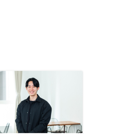
か。後、手数料体系など、ここでリ
ノシーは儲けてますというのも法的
義務がなくても出すとより信頼でき
ると感じます。