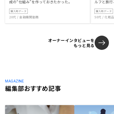
成の“仕組み”を作っておきたかった。
ルフと旅行
購入時データ
購入時データ
20代 / 金融機関勤務
50代 / 化
オーナーインタビューを
もっと見る
MAGAZINE
編集部おすすめ記事