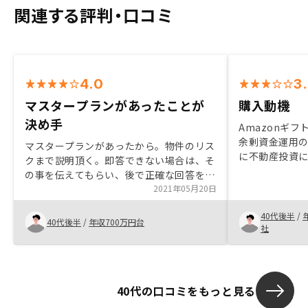
関連する評判・口コミ
4.0
3
マスタープランがあったことが
購入動機
決め手
Amazonギ
余剰資金運用
マスタープランがあったから。物件のリス
に不動産投資
クまで説明頂く。即答できない場合は、そ
向上にも繋が
の事を伝えてもらい、後で正確な回答を頂
対しても、自
けたほうが信用度は上がる。 急かさな
2021年05月20日
かしら対策し
い。
に購入を決断
40代後半
/
40代後半
/
年収700万円台
社
40代の口コミをもっと見る