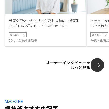
出産や育休でキャリアが変わる前に、資産形
ハッピーな
成の“仕組み”を作っておきたかった。
ルフと旅行
購入時データ
購入時データ
20代 / 金融機関勤務
50代 / 化
オーナーインタビューを
もっと見る
MAGAZINE
編集部おすすめ記事