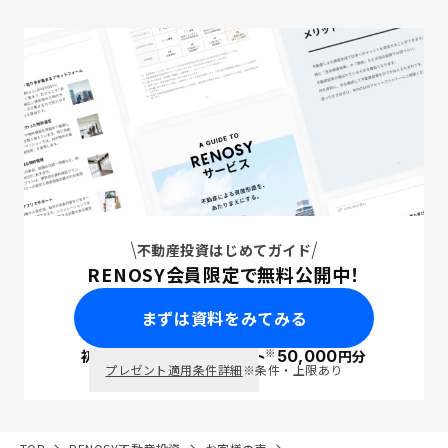
不動産投資はじめてガイド
RENOSY会員限定で無料公開中！
まずは資料をみてみる
※
初回面談で
ポイント
50,000
円分
PayPay
プレゼント適用条件詳細
※条件・上限あり