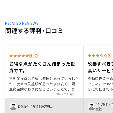
RELATED REVIEWS
関連する評判・口コミ
5.0
3
お得な点がたくさん詰まった投
改善すべき
資です。
高いサービ
不動産投資は初めは無理と思っていました
不動産投資を
が、次々の負担額が思ったより安く、更に
でした。 ren
生命保険がわりになるということで、まず
ほぼお任せで
は話だけでも聞いてみようとと思いまし
2022年01月23日
す。 アプリと
た。面談できちんとリスクのことを営業の
錯綜すること
40代後半
/
方が丁寧に説明してくれたこと、物件を買
かりにくいと
40代後半
/
年収800万円台
会社
った後のアフターフォローを最重視してい
いサービスと