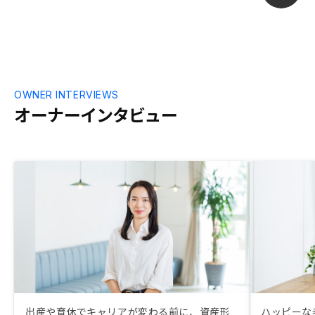
OWNER INTERVIEWS
オーナーインタビュー
出産や育休でキャリアが変わる前に、資産形
ハッピーな