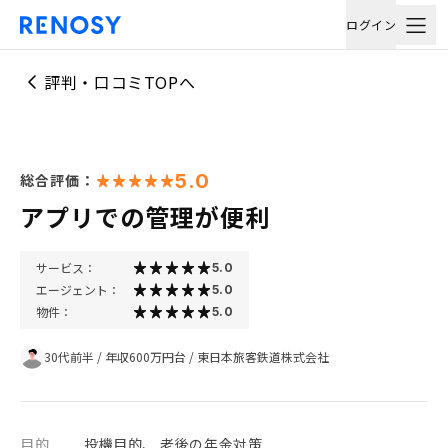
ログイン
評判・口コミTOPへ
5.0
総合評価：
アプリでの管理が便利
サービス：
5.0
エージェント：
5.0
物件：
5.0
30代前半
/
年収600万円台
/
東日本旅客鉄道株式会社
目的
投機目的、 老後の年金対策