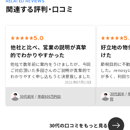
RELATED REVIEWS
関連する評判・口コミ
5.0
5
他社と比べ、営業の説明が真摯
好立地の物
的でわかりやすかった
けた
他社で数年前に案内をうけましたが、今回
節税目的に不動
ご対応頂いた多田さんのご説明が真摯的で
した。reno
わかりやすく申し込もうと決意致しました
が多く、利回
2021年07月13日
物件価格が下
当の営業さん
30代前半
/
が置けたので、r
30代前半
/
年収600万円台
院
30代の口コミをもっと見る