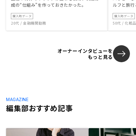
成の“仕組み”を作っておきたかった。
ルフと旅行
購入時データ
購入時データ
20代 / 金融機関勤務
50代 / 化
オーナーインタビューを
もっと見る
MAGAZINE
編集部おすすめ記事