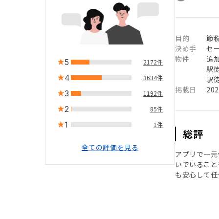
目的
節
決め手
セ
物件
追
5
2172件
駅徒
4
3634件
駅徒
掲載日
20
3
1192件
2
85件
1
1件
総評
全ての評価を見る
アプリで一元
いでいること
も安心して任