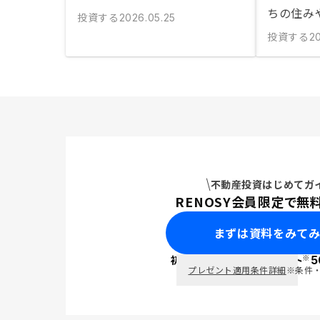
ちの住み
投資する
2026.05.25
投資する
2
不動産投資はじめてガ
RENOSY会員限定で無
まずは資料をみて
※
初回面談で
ポイント
5
PayPay
プレゼント適用条件詳細
※条件