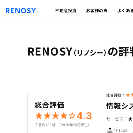
不動産投資
お客様の声
よくあ
RENOSY
の評
（リノシー）
総合評価：
総合評価
情報シ
4.3
サービス：
回答数7084件（2026年08月現在）
40代前半