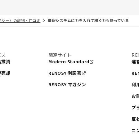
リノシー）の評判・口コミ
情報システムに力を入れて稼ぐ力も持っている
ビス
関連サイト
RE
産投資
Modern Standard
運
産売却
RENOSY 利諾喜
RE
RENOSY マガジン
利
お
プ
反
コ