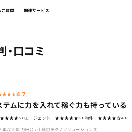
るご質問
関連サービス
判・口コミ
4.7
ステムに力を入れて稼ぐ力も持っている
エージェント：
物件：
5.0
5.0
4.0
/
年収1000万円台
/
伊藤忠テクノソリューションズ