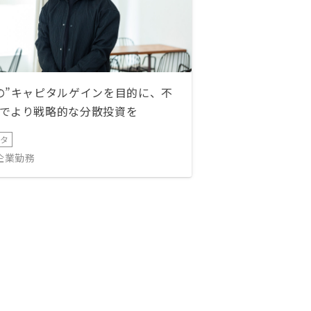
の”キャピタルゲインを目的に、不
でより戦略的な分散投資を
ータ
IT企業勤務