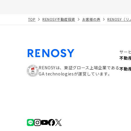
TOP
RENOSY不動産投資
お客様の声
RENOSY（
サー
不動
RENOSYは、東証グロース上場企業である
不動
GA technologiesが運営しています。