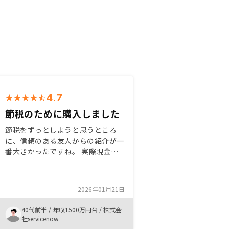
4.7
節税のために購入しました
節税をずっとしようと思うところ
に、信頼のある友人からの紹介が一
番大きかったですね。 実際現金も
少し手元に余っており、最近の物価
上昇を考えてる、手元で腐らせるの
は少しもったいない感じがしますの
2026年01月21日
で、何かの投資を考えてるところで
す。
40代前半
/
年収1500万円台
/
株式会
社servicenow