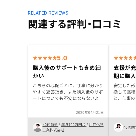
RELATED REVIEWS
関連する評判・口コミ
5.0
購入後のサポートもきめ細
支援が
かい
期に購
こちらの心配ごとに、丁寧に分かり
安定した形
やすく返答頂き、また購入後のサポ
換して蓄積
ートについても不安にならないよう
と、仕事の
きめ細かく、応対してもらえてま
プ！レンシ
す。
く、安心し
2020年04月21日
す。申請も
るよう、支
40代前半
/
年収700万円台
/
川口化学
40代前
なく進行で
工業株式会社