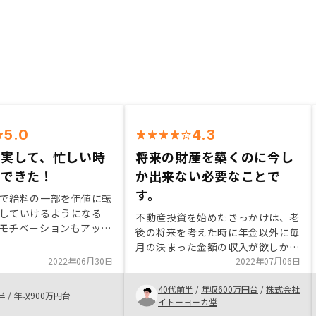
5.0
4.3
充実して、忙しい時
将来の財産を築くのに今し
入できた！
か出来ない必要なことで
す。
で給料の一部を価値に転
していけるようになる
不動産投資を始めたきっかけは、老
モチベーションもアッ
後の将来を考えた時に年金以外に毎
ーの関係者も知識が深
月の決まった金額の収入が欲しかっ
て物件の選択ができま
2022年06月30日
たからです。株式投資はリスクが高
2022年07月06日
とても効率よく進行でき
そうなので、前職でも経験のある不
援していただくので不便
40代前半
/
年収600万円台
/
株式会社
動産投資で財産を築きたいと思いま
半
/
年収900万円台
きてとてもよかったで
イトーヨーカ堂
した。担当者の感じが良かったこと