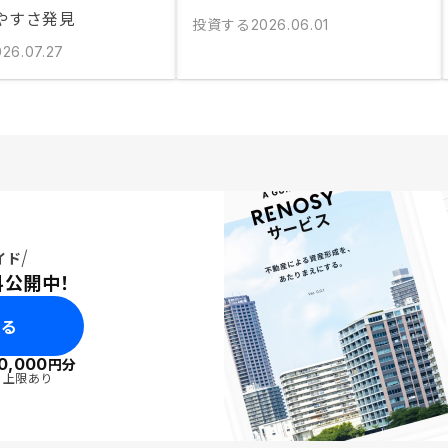
やすさ発見
投資する
2026.06.01
026.07.27
イド
料公開中！
みる
0,000
円分
・上限あり