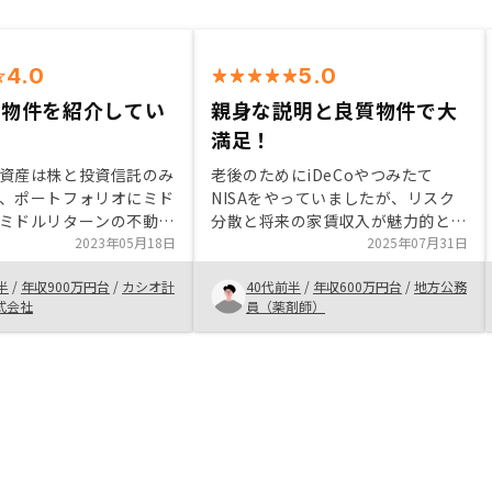
4.0
5.0
く物件を紹介してい
親身な説明と良質物件で大
た
満足！
資産は株と投資信託のみ
老後のためにiDeCoやつみたて
、ポートフォリオにミド
NISAをやっていましたが、リスク
ミドルリターンの不動産
分散と将来の家賃収入が魅力的と思
とを考え始めた。 ・そ
2023年05月18日
いました。現在の生活も大事で貯金
2025年07月31日
ジャーな路線の駅徒歩
や投資に回せるお金は限度があるの
半
/
年収900万円台
/
カシオ計
40代前半
/
年収600万円台
/
地方公務
物件であれば資産価値が
で、家賃という他人資本も使って効
式会社
員（薬剤師）
考えており、その要望に
率的に資産形成できる不動産投資は
件が出てきたため
自分にとってピッタリだと感じまし
yでの購入を決断した。物件
た。 説明が的確で分からない事や
めた際の手続きに非常に
確認したい事は、その都度何度でも
り、何度も電話でやりと
確認する機会を作ってくれ、全部解
購入が決まった後の貴社
決できます。ご提案いただいた物件
ーションは定型だと思わ
も手入れが行き届いている感じで大
定型のマニュアル等を作
満足でした。完全に納得した上でス