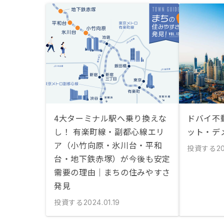
4大ターミナル駅へ乗り換えな
ドバイ不
し！ 有楽町線・副都心線エリ
ット・デ
ア（小竹向原・氷川台・平和
投資する
20
台・地下鉄赤塚）が今後も安定
需要の理由｜まちの住みやすさ
発見
投資する
2024.01.19