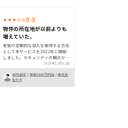
3.3
物件の所在地が以前よりも
増えていた。
老後の定期的な収入を取得する方法
として本サービスを2022年に開始
しました。セキュリティの観点か
ら、一軒より二軒を所有する方が良
2025年12月11日
いと思い二軒目を購入しました。
40代前半
/
年収1600万円台
/
株式会
以前よりも物件数とその所在地が増
社セガ
えており、選択の幅がより広くなっ
たように感じました。