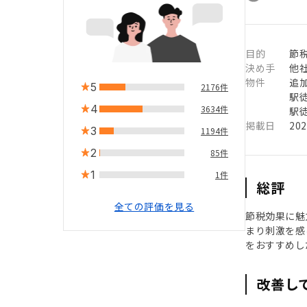
目的
節税
決め手
他
物件
追
5
2176件
駅徒
4
3634件
駅徒
掲載日
20
3
1194件
2
85件
1
1件
総評
全ての評価を見る
節税効果に魅
まり刺激を感
をおすすめし
改善し