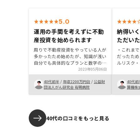
5.0
運用の手間を考えずに不動
納得い
産投資を始められます
ただい
周りで不動産投資をやっている人が
・これまで
多かったため始めたが、知識が浅い
だったため
自分でも具体的なプランと数字のも
ルリスク・
と、運用イメージがはっきりしてい
2023年05月06日
を加えるこ
た為、リスクとともにベネフィット
れなりにメ
40代前半
/
年収2200万円台
/
公益財
40代前
のイメージを想定しやすかった。リ
2〜3分の
団法人がん研究会 有明病院
算機株
スクを踏まえてもやらない理由が無
落ちないと
かった。
合致する物
Renos
の購入を決
時間がかか
40代の口コミをもっと見る
りした。 
側のオペレ
れるため、