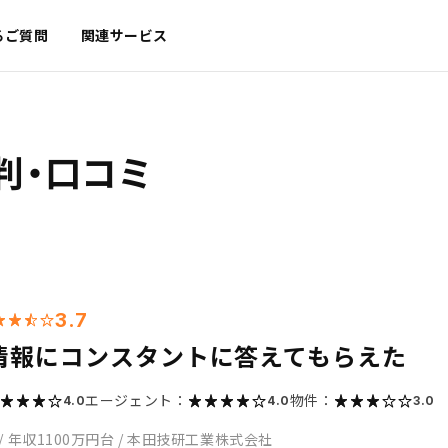
るご質問
関連サービス
判・口コミ
3.7
情報にコンスタントに答えてもらえた
エージェント：
物件：
4.0
4.0
3.0
/
年収1100万円台
/
本田技研工業株式会社