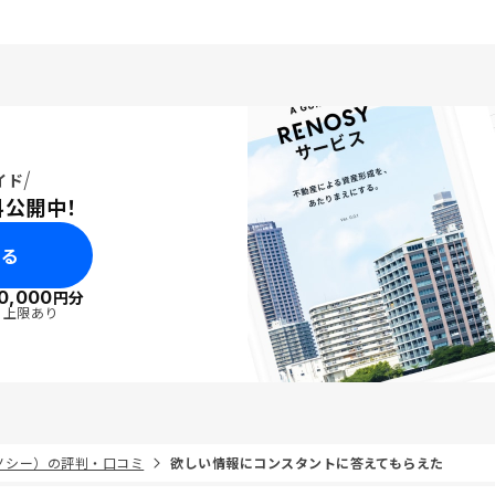
イド
料公開中！
みる
0,000
円分
・上限あり
リノシー）の評判・口コミ
欲しい情報にコンスタントに答えてもらえた