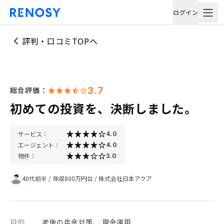
ログイン
評判・口コミTOPへ
3.7
総合評価：
初めての投資を、決断しました。
サービス：
4.0
エージェント：
4.0
物件：
3.0
40代前半
/
年収800万円台
/
株式会社日本アクア
目的
老後の年金対策、 現金運用