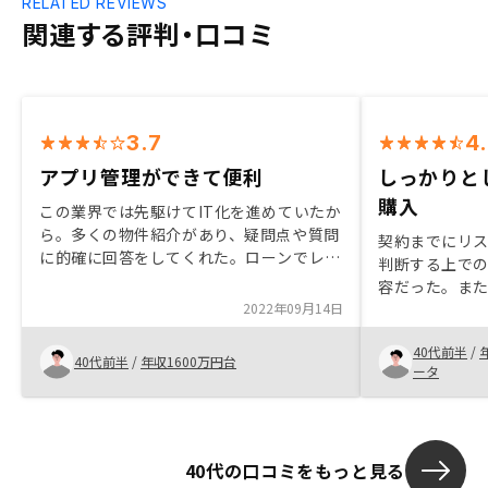
RELATED REVIEWS
関連する評判・口コミ
3.7
4
アプリ管理ができて便利
しっかりと
購入
この業界では先駆けてIT化を進めていたか
ら。多くの物件紹介があり、疑問点や質問
契約までにリ
に的確に回答をしてくれた。ローンでレバ
判断する上で
レッジを効かせながら資産運用ができるの
容だった。ま
は良かった。団信がつくことでリスクもマ
2022年09月14日
やすく、押し
ネージできている。
に相談できた
40代前半
/
後のアフター
40代前半
/
年収1600万円台
ータ
が、初めて不
最大の決め手
しっかりとし
介のときはシ
40代の口コミをもっと見る
少し丁寧に説