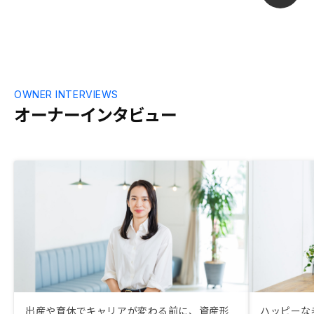
す。あと、口
決めましたが
から連絡がな
OWNER INTERVIEWS
オーナーインタビュー
出産や育休でキャリアが変わる前に、資産形
ハッピーな