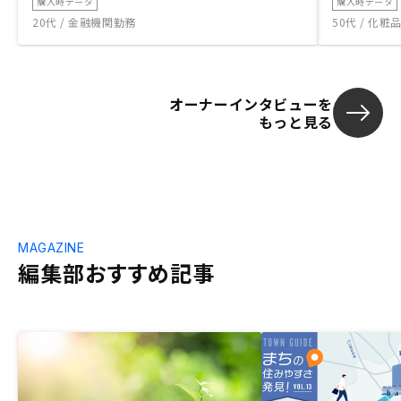
購入時データ
購入時データ
20代 / 金融機関勤務
50代 / 化
オーナーインタビューを
もっと見る
MAGAZINE
編集部おすすめ記事