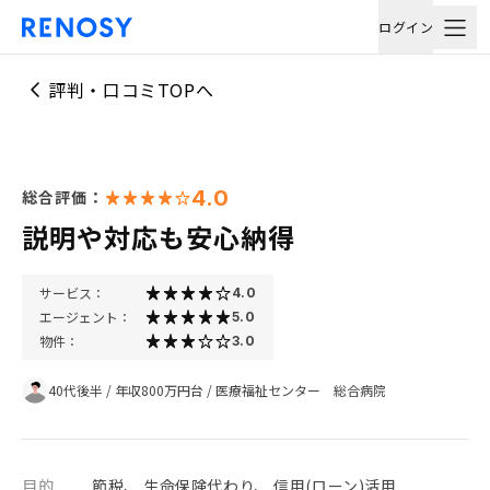
ログイン
評判・口コミTOPへ
4.0
総合評価：
説明や対応も安心納得
サービス：
4.0
エージェント：
5.0
物件：
3.0
40代後半
/
年収800万円台
/
医療福祉センター 総合病院
目的
節税、 生命保険代わり、 信用(ローン)活用