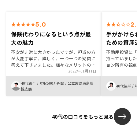
5.0
2
保険代わりになるという点が最
手がかけら
大の魅力
ための資産
不安が非常に大きかったですが、担当の方
不動産投資に
が大変丁寧に、詳しく、一つ一つの疑問に
持っていまし
答えて下さいました。様々なメリットの中
ョン所有の視
でも、特に、保険代わりになる、という点
2022年01月11日
利回りの説明
が最大の魅力だと感じています。これから
ォリオとして
40代後半
/
年収500万円台
/
公立諏訪東京理
先が長いので今後も不安を抱くことがある
得することが
40代後半
/
科大学
と思いますが、担当の方に相談しながら進
不動産投資は
んでいきたいと思います。
べ、はるかに
のではなく、
も今のところ
40代の口コミをもっと見る
感じておりませ
スピード感も
す。 担当営業
が高く、レス