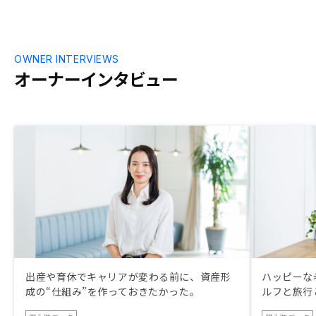
高いのか、社
後も資産運用
を構築できる
毎、評価指標
OWNER INTERVIEWS
た情報がある
オーナーインタビュー
得感が上がる
出産や育休でキャリアが変わる前に、資産形
ハッピーな
成の“仕組み”を作っておきたかった。
ルフと旅行