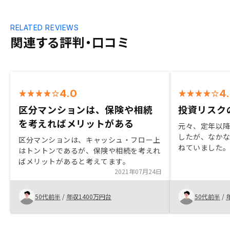
RELATED REVIEWS
関連する評判・口コミ
4.0
4
区分マンションは、保険や相続
投資リスク
を考えればメリットがある
元々、定年以
したが、なか
区分マンションは、キャッシュ・フロー上
ねていました。
はトントンであるが、保険や相続を考えれ
RENOSYを
ばメリットがあると考えてます。
かを確認しよ
2021年07月24日
りです。 投資
が、説明を聞
50代前半
/
年収1400万円台
50代前半
/
いかを知る事
スクが小さい
ました。