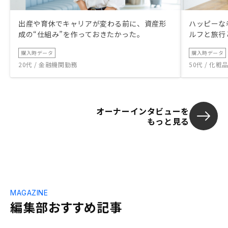
出産や育休でキャリアが変わる前に、資産形
ハッピーな
成の“仕組み”を作っておきたかった。
ルフと旅行
購入時データ
購入時データ
20代 / 金融機関勤務
50代 / 化
オーナーインタビューを
もっと見る
MAGAZINE
編集部おすすめ記事