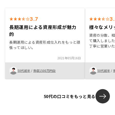
3.7
3
長期運用による資産形成が魅力
様々なメリ
的
資産の分散、
て購入しまし
長期運用による資産形成仕入れをもっと頑
丁寧に営業いた
張ってほしい。
の物件も同時
できないと言
2021年05月16日
の準備やロー
ると思うと少
50代前半
/
年収1500万円台
50代前半
/
50代の口コミをもっと見る