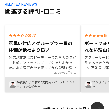
RELATED REVIEWS
関連する評判・口コミ
3.7
5
素早い対応とグループで一貫の
ポートフォ
体制が他社より良い
れない理由
対応が非常にスピーディーでこちらのスピ
アフターサー
ード感にフィットしていて気持ちよかっ
うであったため
た。ある程度自分で調べてから説明を受け
で、不動産も
る形で質問事項も明確だったため、説明は
2020年10月07日
フォリオにい
丁寧すぎるとは感じた。説明資料は知識が
オンラインで
20代後半
/
年収500万円台
/
パーソルイノベ
20代後半
/
ない人に対しても非常にわかりやすく作っ
らずに済んだ
ーション株式会社
社
てあると感じた。 物件選びにおいては希
望エリアの候補が少なく感じたので、もう
少し選択肢を広げて検討してみたいとは感
じた。 物件選びに関してはこちらも素人
20代の口コミをもっと見る
なので、判断基準や軸となる要素のメリッ