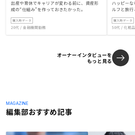
出産や育休でキャリアが変わる前に、資産形
ハッピーな
明があったが、結局購入した物件の何がそ
成の“仕組み”を作っておきたかった。
ルフと旅行
んなによいのかは抽象度が高い説明のみ
で、他との比較もない、判断できないの
購入時データ
購入時データ
で、個人的には納得感は薄い。 グループ
20代 / 金融機関勤務
50代 / 化
一貫での体制については、価格メリットも
大きく、他社と比較しても明らかに良いと
は感じた。テックを用いている割には、そ
のテックを用いての細かい結果やエビデン
スの開示がないので、納得感はあまりな
オーナーインタビューを
もっと見る
い。全体の入居率の実績のみにしか顧客に
はテックを用いた根拠を提示できていない
のは気になった。高い入居率実績を実現す
るための様々な因子があると思うので、そ
れをそれぞれテックを用いているので〜と
いう形で詳細まで提示できると良いと思っ
た。 言うても高い入居率は他社にもある
MAGAZINE
し、わずかな%の差しかないので、そこを
編集部おすすめ記事
売りにしているわりには、詳細の説明が薄
いので安心感は薄いかなぁと感じた。