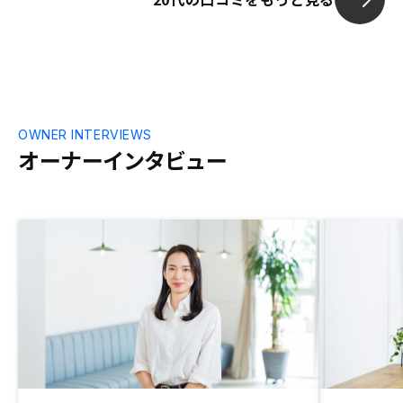
トデメリットをまとめるなどしてこちらに
提供して、自分で判断しやすい形にして欲
しいとは思った。正直営業マンのトークに
左右されて良し悪しを判断せざるを得ない
感じは、テック企業の割には、昔ながらの
不動産営業会社の営業手法っぽく感じたの
で残念だった。物件ごとに様々の要素ごと
OWNER INTERVIEWS
のランクもあるだろうし、AIで分析された
オーナーインタビュー
数値などもあるはずなので、そのあたりも
開示された上で、選びたかった。 仕入れ
原価はネットでおおよそ過去の取引実績で
分かるので、どれくらい利益を載せている
のかも分かるが、その価格の妥当性の判断
ができないため、こちらが納得感のある形
で意思決定できる上記のような情報開示は
してほしい。 最終的には、検討すらなく
値引き交渉にも応じてもらうことができ
ず、そのあたりは納得感は薄かった。 ※
他の口コミで普通に数十万単位で値引きし
てもらったというものがいくつかあったた
め。 物件ごとに値引きルールも違うと説