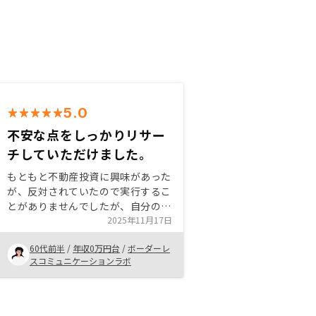
5.0
不安な点をしっかりリサー
チしていただけました。
もともと不動産投資に興味があった
が、反対されていたので実行するこ
とがありませんでしたが、自分の資
金なら自由に使えると思い、小さな
2025年11月17日
物件から試しにやってみようと思っ
60代前半
/
年収0万円台
/
ボーダーレ
て購入しました。 また、Expo,IRを
スコミュニケーションラボ
はじめ、いろいろな大きなイベント
が大阪で行われるようになり、大阪
のエネルギーをかんじましたので、
さらにインフレが進む前に、ちょっ