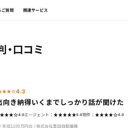
るご質問
関連サービス
判・口コミ
4.3
出向き納得いくまでしっかり話が聞けた
エージェント：
物件：
4.0
5.0
4.0
/
年収1100万円台
/
株式会社豊田自動織機