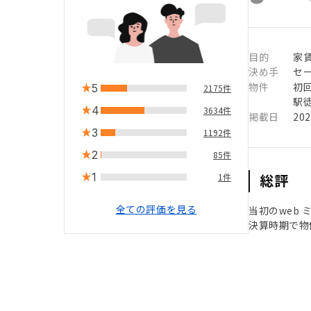
目的
家
決め手
セ
物件
初
5
2175件
駅徒
4
3634件
掲載日
20
3
1192件
2
85件
1
総評
1件
全ての評価を見る
当初のweb
決算時期で物