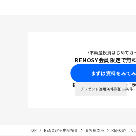
不動産投資はじめてガ
RENOSY会員限定で無
まずは資料をみて
※
初回面談で
ポイント
5
PayPay
プレゼント適用条件詳細
※条件
TOP
RENOSY不動産投資
お客様の声
RENOSY（