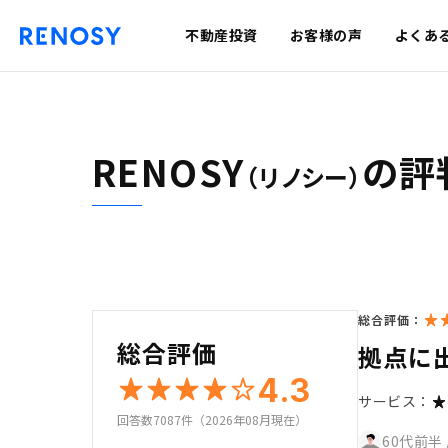
不動産投資
お客様の声
よくあ
RENOSY
の評
（リノシー）
総合評価：
総合評価
拠点に
4.3
サービス：
回答数7087件（2026年08月現在）
60代前半