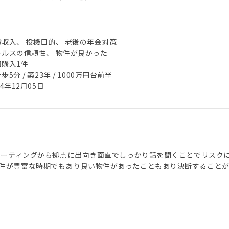
賃収入、 投機目的、 老後の年金対策
ールスの信頼性、 物件が良かった
回購入1件
歩5分 / 築23年 / 1000万円台前半
24年12月05日
 ミーティングから拠点に出向き面直でしっかり話を聞くことでリスク
件が豊富な時期でもあり良い物件があったこともあり決断すること