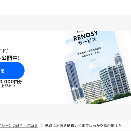
イド
料公開中！
みる
0,000
円分
・上限あり
リノシー）の評判・口コミ
拠点に出向き納得いくまでしっかり話が聞けた