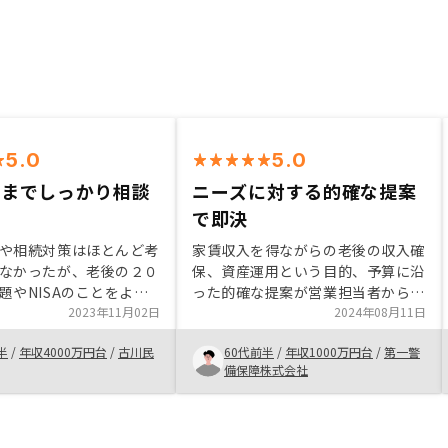
5.0
5.0
策までしっかり相談
ニーズに対する的確な提案
で即決
や相続対策はほとんど考
家賃収入を得ながらの老後の収入確
なかったが、老後の２０
保、資産運用という目的、予算に沿
題やNISAのことをよく
った的確な提案が営業担当者からあ
なってから少しずつ自分
2023年11月02日
ったので即決しました。マンション
2024年08月11日
べ考えるようになった。
経営は、低金利時代の資産運用の一
半
/
年収4000万円台
/
古川民
60代前半
/
年収1000万円台
/
第一警
Aは絶対やったほうがいい
つとしておすすめできる手段である
備保障株式会社
たが、相続税のことを考
と思います。
贈与も早めに始めないと
とに気づいた。そうする
資金はほとんどなくなる