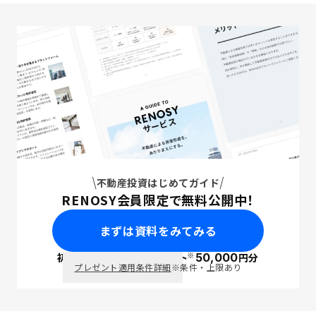
不動産投資はじめてガイド
RENOSY会員限定で無料公開中！
まずは資料をみてみる
※
初回面談で
ポイント
50,000
円分
PayPay
プレゼント適用条件詳細
※条件・上限あり