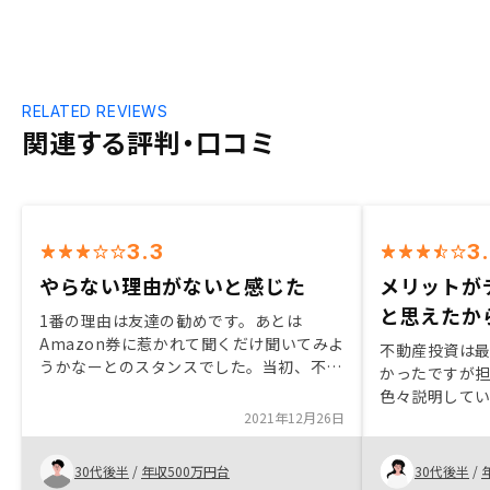
RELATED REVIEWS
関連する評判・口コミ
3.3
3
やらない理由がないと感じた
メリットが
と思えたか
1番の理由は友達の勧めです。あとは
Amazon券に惹かれて聞くだけ聞いてみよ
不動産投資は
うかなーとのスタンスでした。当初、不動
かったですが
産投資は全く興味なかったし、特にワンル
色々説明して
ームマンション投資はネットで情報収集し
2021年12月26日
たため、デメ
ても悪く言われている方が圧倒的に多くて
と考えること
やる気なかったですが、営業さんの話を聞
た。物件の良
30代後半
/
年収500万円台
30代後半
/
いて少し興味を持ちました。出口戦略が難
のが良いと思