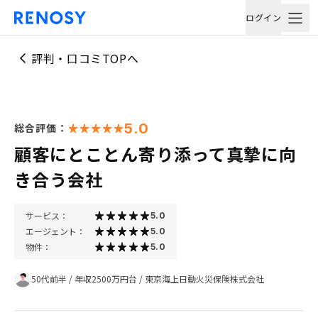
ログイン
評判・口コミTOPへ
5.0
総合評価：
顧客にとことん寄り添って真摯に向
き合う会社
サービス：
5.0
エージェント：
5.0
物件：
5.0
50代前半
/
年収2500万円台
/
東京海上日動火災保険株式会社