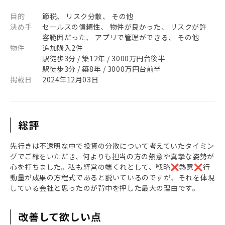
目的
節税、 リスク分散、 その他
決め手
セールスの信頼性、 物件が良かった、 リスクが許
容範囲だった、 アプリで管理ができる、 その他
物件
追加購入2件
駅徒歩3分 / 築12年 / 3000万円台後半
駅徒歩3分 / 築8年 / 3000万円台前半
掲載日
2024年12月03日
総評
先行きは不透明な中で投資の分散について考えていたタイミン
グでご縁をいただき、何よりも担当の方の熱意や真摯な姿勢が
心を打ちました。私も経営の端くれとして、戦略❌熱意❌行
動量が成果の方程式であると説いているのですが、それを体現
している会社と思ったのが背中を押した最大の理由です。
改善して欲しい点