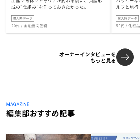
出産や育休でキャリアが変わる前に、資産形
ハッピーな
成の“仕組み”を作っておきたかった。
ルフと旅行
購入時データ
購入時データ
20代 / 金融機関勤務
50代 / 化
オーナーインタビューを
もっと見る
MAGAZINE
編集部おすすめ記事