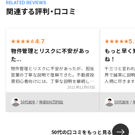
RELATED REVIEWS
関連する評判・口コミ
4.7
5
物件管理とリスクに不安があっ
もっと早く
た...
ね！
物件管理とリスクに不安があったが、担当
千三つと言わ
営業の丁寧な説明で理解できた。不動産投
界で誠実に説
資初心者向けには、丁寧な説明を継続して
人柄に尽きます
いただければと思います。
2021年11月03日
なく、リアル
されるGAテク
に賛同します。
50代前半
/
年収800万円台
50代前半
/
50代の口コミをもっと見る