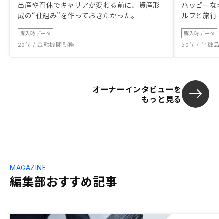
出産や育休でキャリアが変わる前に、資産形
ハッピーな
成の“仕組み”を作っておきたかった。
ルフと旅行
購入時データ
購入時データ
20代 / 金融機関勤務
50代 / 化
オーナーインタビューを
もっと見る
MAGAZINE
編集部おすすめ記事