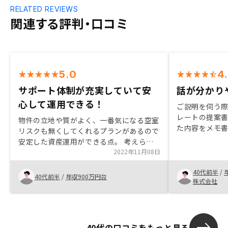
RELATED REVIEWS
関連する評判・口コミ
5.0
4
サポート体制が充実していて安
話が分かり
心して運用できる！
ご説明を伺う
レートの提案
物件の立地や質がよく、一番気になる空室
た内容をメモ
リスクも無くしてくれるプランがあるので
く説明いただけた
安定した資産運用ができる点。 考えられ
れるアフター
るリスクについてしっかり答えてくれた
2022年11月08日
修繕サービス
点。 契約までがあまり負担がなくスムー
メリットに感
40代前半
/
ズに契約できた点。 アプリがデザインも
40代前半
/
年収900万円台
クフローとそ
株式会社
よくわかりやすく、資産管理や確定申告の
等、もう少し
サポートもある電話。
います。
40代の口コミをもっと見る