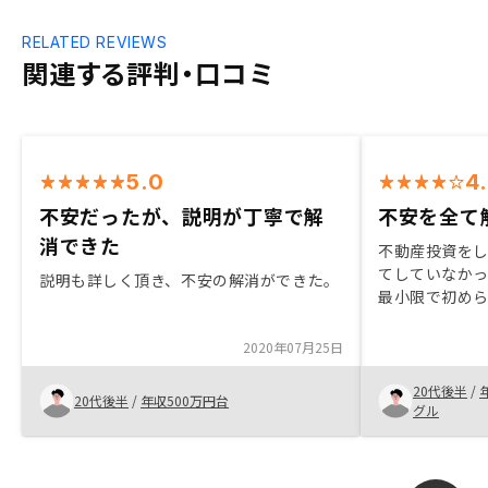
RELATED REVIEWS
関連する評判・口コミ
5.0
4
不安だったが、説明が丁寧で解
不安を全て
消できた
不動産投資をし
てしていなかっ
説明も詳しく頂き、不安の解消ができた。
最小限で初め
談した。 面談した後も対応がよく、不動
産に関する知識
2020年07月25日
ランも充実し
20代後半
/
20代後半
/
年収500万円台
グル