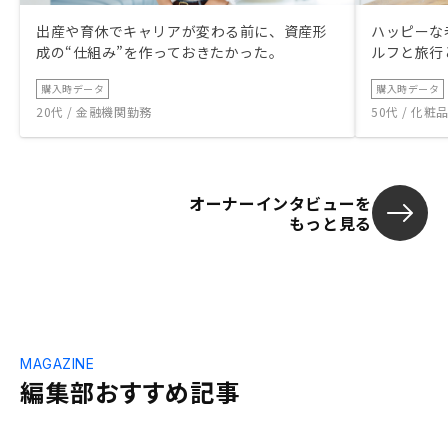
出産や育休でキャリアが変わる前に、資産形
ハッピーな
成の“仕組み”を作っておきたかった。
ルフと旅行
購入時データ
購入時データ
20代 / 金融機関勤務
50代 / 化
オーナーインタビューを
もっと見る
MAGAZINE
編集部おすすめ記事