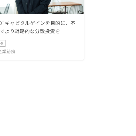
の”キャピタルゲインを目的に、不
でより戦略的な分散投資を
ータ
IT企業勤務