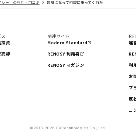
リノシー）の評判・口コミ
親身になって相談に乗ってくれた
ビス
関連サイト
RE
産投資
Modern Standard
運
産売却
RENOSY 利諾喜
RE
RENOSY マガジン
利
お
プ
反
コ
©︎2018-2026 GA technologies Co., Ltd.