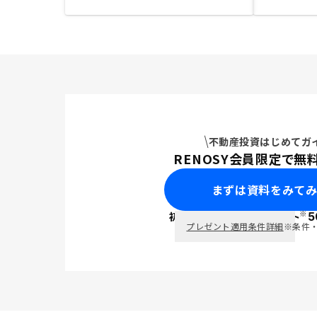
不動産投資はじめてガ
RENOSY会員限定で無
まずは資料をみて
※
初回面談で
ポイント
5
PayPay
プレゼント適用条件詳細
※条件