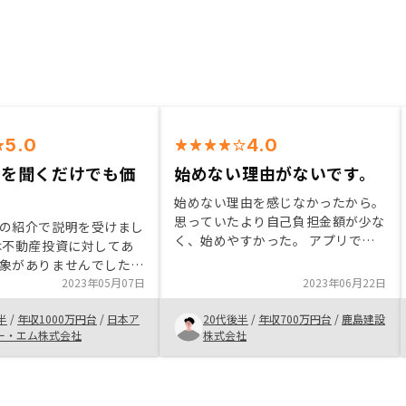
5.0
4.0
話を聞くだけでも価
始めない理由がないです。
始めない理由を感じなかったから。
思っていたより自己負担金額が少な
の紹介で説明を受けまし
く、始めやすかった。 アプリで管
は不動産投資に対してあ
理できるのが楽で、複数物件を持っ
象がありませんでした。
ていたとしても、管理するのが簡単
当者の下記点から「信頼
2023年05月07日
2023年06月22日
にできる。 一度話を聞くだけでも
」「不動産投資は自分に
聞いてみて欲しい。
半
/
年収1000万円台
/
日本ア
20代後半
/
年収700万円台
/
鹿島建設
ットのあることだ」と思
ー・エム株式会社
株式会社
入を決意しました。 ・
初心者にも分かりやすい
安に感じる点をしっかり
答してくれる ・ふとし