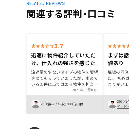
RELATED REVIEWS
関連する評判・口コミ
3.7
迅速に物件紹介していただ
まずは
け、仕入れの強さを感じた
値あり
流通量の少ないタイプの物件を要望
職場の同僚
させてもらっていましたが、求めて
た。 初め
いる条件に当てはまる物件を担当営
まり良い印
業の方からスピーディーに紹介して
2021年06月03日
しかし、担
いただけた点が、良かったです。さ
できる方だ
20代後
すが中古マンションの取り扱い物件
とってメリ
20代後半
/
年収1000万円台
イ・ビ
数トップ。仕入れの強さも感じまし
ったため購
た。他社にはあった銀行の優遇金利
不動産投資
キャンペーン（3月・4月）がなか
説明 ・不
った。会社が若いので仕方ないとも
と確認、回