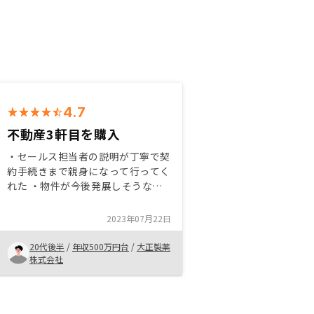
4.7
不動産3軒目を購入
・セールス担当者の説明が丁寧で契
約手続きまで親身になって行ってく
れた ・物件が今後発展しそうな地
域にあり魅力的であった ・話を聞
くことで不動産投資に興味がなくて
2023年07月22日
も投資について考える機会となるた
め、ぜひ一度話を聞くといいと思う
20代後半
/
年収500万円台
/
大正製薬
株式会社