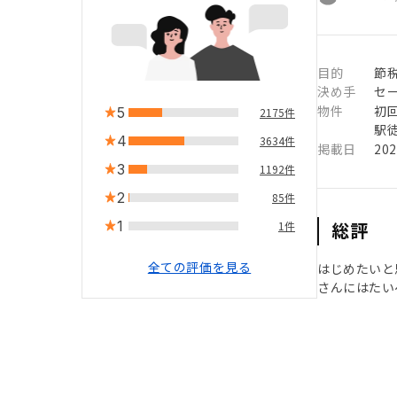
目的
節
決め手
セ
物件
初
5
2175件
駅徒
4
3634件
掲載日
20
3
1192件
2
85件
1
総評
1件
全ての評価を見る
はじめたいと
さんにはたい