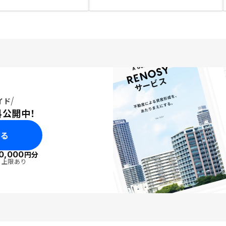
イド
料公開中！
みる
0,000
円分
・上限あり