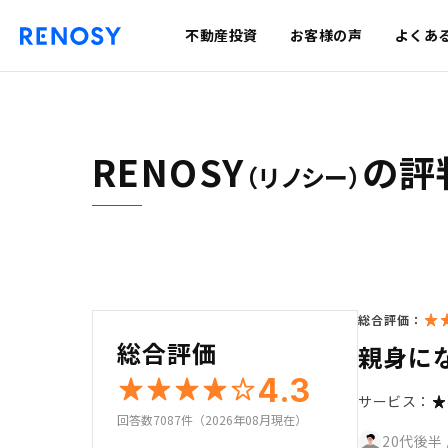
不動産投資
お客様の声
よくあ
RENOSY
の評
（リノシー）
総合評価：
総合評価
親身に
4.3
サービス：
回答数7087件（2026年08月現在）
20代後半