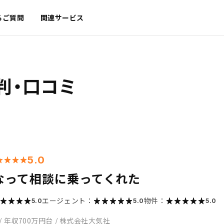
るご質問
関連サービス
判・口コミ
5.0
なって相談に乗ってくれた
エージェント：
物件：
5.0
5.0
5.0
/
年収700万円台
/
株式会社大気社