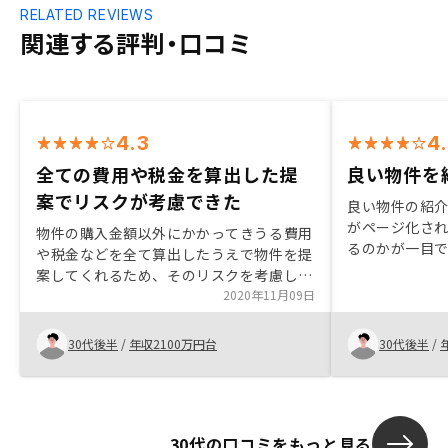
RELATED REVIEWS
関連する評判・口コミ
4.3
4
全ての費用や税金を算出した提
良い物件を
案でリスクが考慮できた
良い物件の紹
がページ化さ
物件の購入金額以外にかかってきうる費用
るのかが一目
や税金などを全て算出したうえで物件を提
りやすい。 例
案してくれるため、そのリスクを考慮した
審査完了×→
うえで購入出来ることが素晴らしい。不動
2020年11月09日
産投資全般に関する始めの説明の段階で
は、不明点やリスクだと思うであろう点を
30代後半
/
年収2100万円台
30代後半
/
先回りして説明してくれたためとても信頼
がおける印象を持てたが、申し込みをして
からの事務的な手続きや必要事項について
も先回りをした説明をもっとしていただけ
30代の口コミをもっと見る
れば、より不安なく購入までの手続きがで