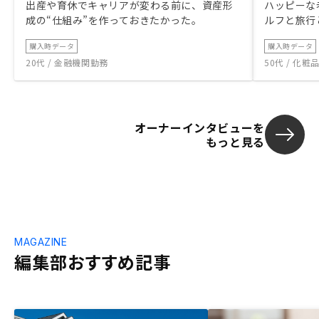
出産や育休でキャリアが変わる前に、資産形
ハッピーな
成の“仕組み”を作っておきたかった。
ルフと旅行
購入時データ
購入時データ
20代 / 金融機関勤務
50代 / 化
オーナーインタビューを
もっと見る
MAGAZINE
編集部おすすめ記事