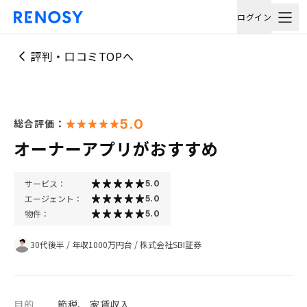
ログイン
評判・口コミTOPへ
5.0
総合評価：
オーナーアプリがおすすめ
サービス：
5.0
エージェント：
5.0
物件：
5.0
30代後半
/
年収1000万円台
/
株式会社SBI証券
目的
節税、 家賃収入