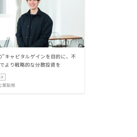
の”キャピタルゲインを目的に、不
でより戦略的な分散投資を
ータ
IT企業勤務