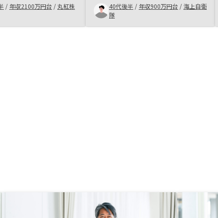
選択は無いと思います。
半
/
年収2100万円台
/
丸紅株
40代後半
/
年収900万円台
/
海上自衛
確定申告のサポートな
隊
らもお願いしたいです。