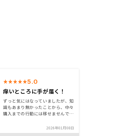
5.0
痒いところに手が届く！
ずっと気にはなっていましたが、知
識もあまり無かったことから、中々
購入までの行動には移せませんでし
た。しかし私が求める条件の物件を
都度紹介してくれ、選定のポイント
2026年01月08日
等もアドバイスしてくれ、安心して