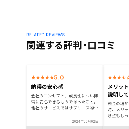
RELATED REVIEWS
関連する評判・口コミ
5.0
納得の安心感
メリッ
説明し
会社のコンセプト、成長性につい非
常に安心できるものであったこと。
税金の増加
他社のサービスではサブリース物件
時、メリッ
が多く、売却時の不安感があったこ
念点もしっ
と。 この手のものは書類が多くな
2024年06月02日
と、更に信
りがちで管理が煩雑になりやすいと
長期的な付