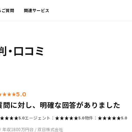
るご質問
関連サービス
判・口コミ
5.0
質問に対し、明確な回答がありました
エージェント：
物件：
5.0
5.0
5.0
/
年収1800万円台
/
双日株式会社