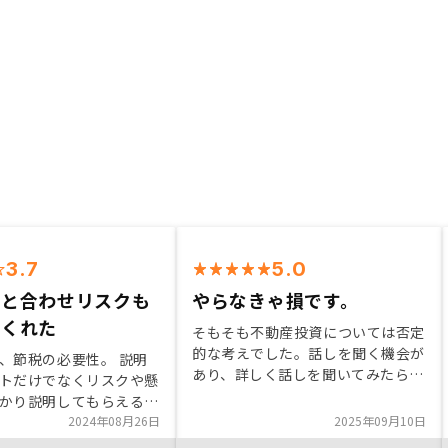
3.7
5.0
トと合わせリスクも
やらなきゃ損です。
てくれた
そもそも不動産投資については否定
的な考えでした。話しを聞く機会が
、節税の必要性。 説明
あり、詳しく話しを聞いてみたら思
トだけでなくリスクや懸
っていたこととだいぶ違いがあり、
かり説明してもらえる
納得して始めてみようと思いまし
頼できると感じました。
2024年08月26日
2025年09月10日
た。 詳しく理解すれば、やらない
き合いにするため、購入