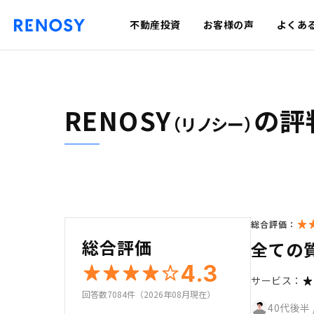
不動産投資
お客様の声
よくあ
RENOSY
の評
（リノシー）
総合評価：
総合評価
全ての
4.3
サービス：
回答数7084件（2026年08月現在）
40代後半