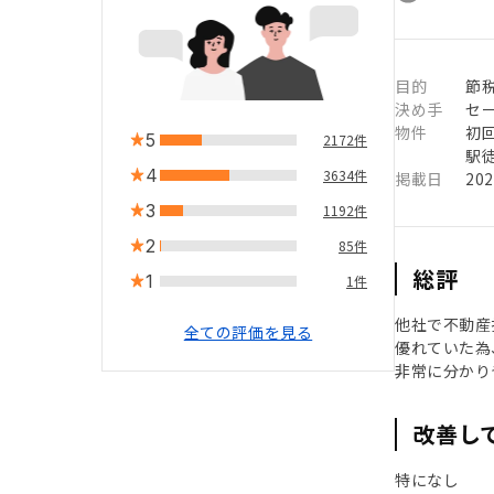
目的
節
決め手
セ
物件
初
5
2172件
駅徒
4
3634件
掲載日
20
3
1192件
2
85件
総評
1
1件
他社で不動産
全ての評価を見る
優れていた為
非常に分かり
改善し
特になし