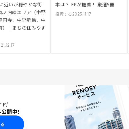
心に近いが穏やかな街
本は？ FPが推薦！ 厳選5冊
丸ノ内線エリア（中野
投資する
2025.11.17
高円寺、中野新橋、中
町）｜まちの住みやす
21.12.17
イド
料公開中！
みる