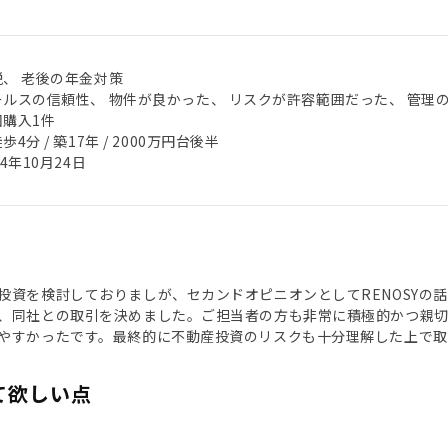
税、 老後の年金対策
ールスの信頼性、 物件が良かった、 リスクが許容範囲だった、 管理
回購入1件
歩4分 / 築17年 / 2000万円台後半
24年10月24日
投資を検討しておりましが、セカンドオピニオンとしてRENOSYの
、同社との取引を決めました。ご担当者の方も非常に積極的かつ親切
やすかったです。最終的に不動産投資のリスクも十分理解した上で取
て欲しい点