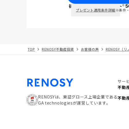
※
初回面談で
ポイント
5
PayPay
プレゼント適用条件詳細
※条件
TOP
RENOSY不動産投資
お客様の声
RENOSY（
サー
不動
RENOSYは、東証グロース上場企業である
不動
GA technologiesが運営しています。