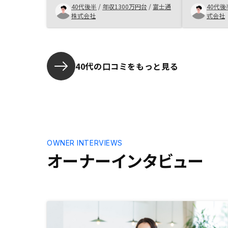
感じる。その点でもアプリで一括管
40代後半
/
年収1300万円台
/
富士通
40代後
後の支援や
理できる点もよかった。
株式会社
式会社
ど、これか
40代の口コミをもっと見る
OWNER INTERVIEWS
オーナーインタビュー