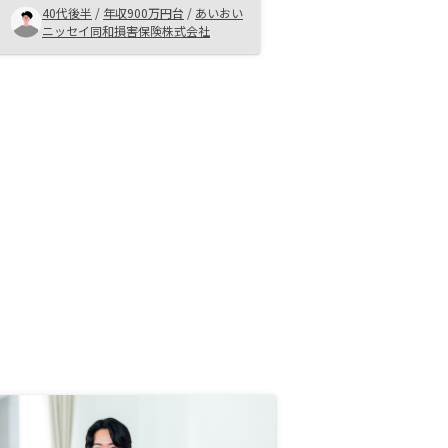
購入することができました。
40代後半
/
年収900万円台
/
あいおい
ニッセイ同和損害保険株式会社