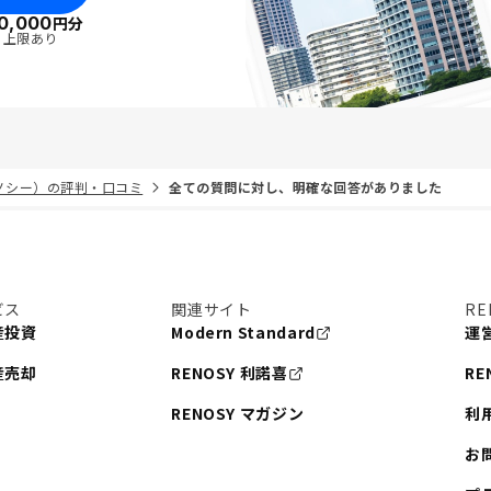
0,000
円分
・上限あり
リノシー）の評判・口コミ
全ての質問に対し、明確な回答がありました
ビス
関連サイト
RE
産投資
Modern Standard
運
産売却
RENOSY 利諾喜
RE
RENOSY マガジン
利
お