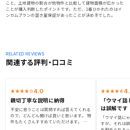
こと、土地建物の割合が他物件と比較して建物面積が広かった
ことが購入判断したポイントです。ただ、1番ひかれたのはイ
ンカムプランの空き室保証があったことが決め手でした。
RELATED REVIEWS
関連する評判・口コミ
4.0
4
親切丁寧な説明に納得
「ウマイ話
は誤解です
不安に思うことは質問すれば答えてくれる
ので、どんどん聞けば良いと思います。 物
「ウマイ話に
件もたくさんすすめていただけます。 と
すが、それは誤
にかく、対応が早いことに驚きとともに感
を勧められる