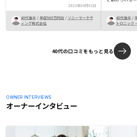
心しています。 チームでご対応いただけ
2023年04月02日
をしていました
るのも嬉しいです。
と「不動産投
40代後半
/
年収900万円台
/
ソニーマーケテ
40代後半
/
たし、収入が
ィング株式会社
トロニック
「貧乏根性」
金持ちがやる
ただ、今回、
当に丁寧かつ
40代の口コミをもっと見る
ことで、抱え
れ、最後には
る？」くらい
す。 「不動産
つイメージは
は多いと思い
ク？」と言わ
いる人もいな
OWNER INTERVIEWS
す。「うまい
オーナーインタビュー
何？」を一つ
当の答えが出
く良くしても
ですが、ぜひ
ていただき、