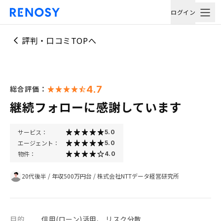
ログイン
評判・口コミTOPへ
4.7
総合評価：
継続フォローに感謝しています
サービス：
5.0
エージェント：
5.0
物件：
4.0
20代後半
/
年収500万円台
/
株式会社NTTデータ経営研究所
目的
信用(ローン)活用、 リスク分散