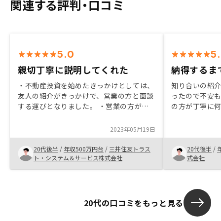
関連する評判・口コミ
5.0
5
親切丁寧に説明してくれた
納得するま
・不動産投資を始めたきっかけとしては、
知り合いの紹
友人の紹介がきっかけで、営業の方と面談
ったので不安
する運びとなりました。 ・営業の方が親
の方が丁寧に
切に不動産投資について説明してくださ
いと思い購入に
り、そのご説明に納得感があったため、購
若く周りの反
2023年05月19日
入を決断しました。
そやった方が
してくれまし
20代後半
/
年収500万円台
/
三井住友トラス
20代後半
/
ト・システム＆サービス株式会社
式会社
20代の口コミをもっと見る