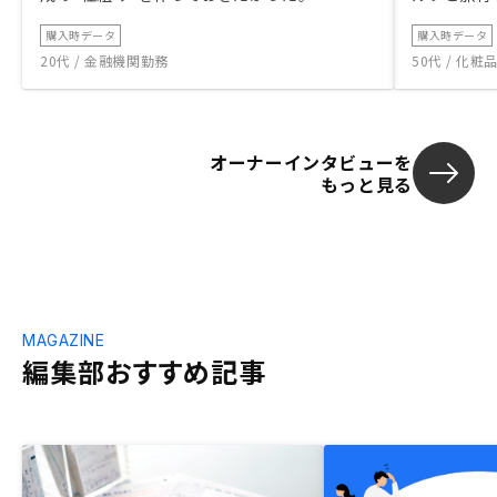
購入時データ
購入時データ
20代 / 金融機関勤務
50代 / 化
オーナーインタビューを
もっと見る
MAGAZINE
編集部おすすめ記事