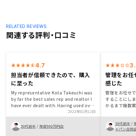
RELATED REVIEWS
関連する評判・口コミ
4.7
3
担当者が信頼できたので、購入
管理をお任
に至った
感じた
My representative Kota Takeuchi was
管理をお任せ
by far the best sales rep and realtor I
することにし
have ever dealt with. Having used over
かるまで複数
7 realtors and been in touch with
2022年01月12日
よかった点で
many other Japanese realtors, he was
ていないため
30代前半
/
definitely top-notch. Diligent,
が、セールス
30代前半
/
年収900万円台
ャパン合同
responsive, and understood and
り実施いただ