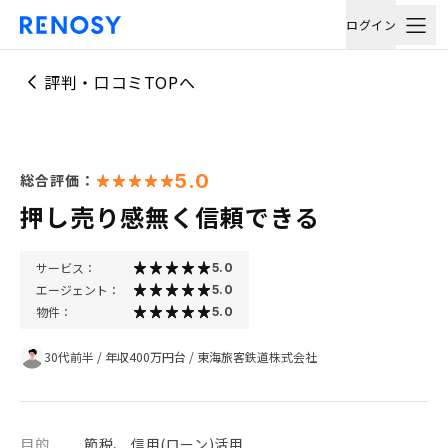
ログイン
評判・口コミTOPへ
5.0
総合評価：
押し売り感無く信頼できる
サービス：
5.0
エージェント：
5.0
物件：
5.0
30代前半
/
年収400万円台
/
東海旅客鉄道株式会社
目的
節税、 信用(ローン)活用