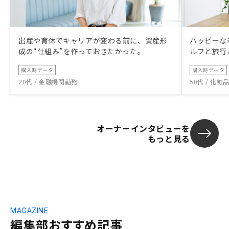
出産や育休でキャリアが変わる前に、資産形
ハッピーな
成の“仕組み”を作っておきたかった。
ルフと旅行
購入時データ
購入時データ
20代 / 金融機関勤務
50代 / 化
オーナーインタビューを
もっと見る
MAGAZINE
編集部おすすめ記事