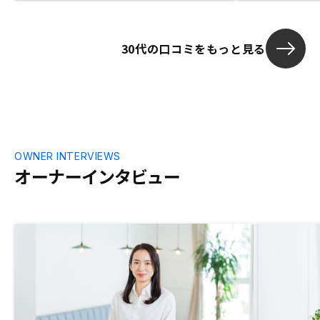
solved complex business problems. 私
思います。
の代表である竹内幸太は、これまで扱った
中で最高の営業担当者兼不動産業者でし
30代の口コミをもっと見る
た。 7人以上の不動産業者を利用し、他の
多くの日本の不動産業者と連絡を取り合っ
た彼は、間違いなく一流でした。勤勉で、
敏感で、理解され、複雑なビジネス上の問
題を解決しました。
OWNER INTERVIEWS
オーナーインタビュー