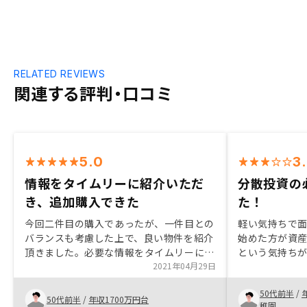
RELATED REVIEWS
関連する評判・口コミ
5.0
3
情報をタイムリーに紹介いただ
分散投資の
き、追加購入できた
た！
今回二件目の購入であったが、一件目との
軽い気持ちで
バランスも考慮した上で、良い物件を紹介
始めた方が資
頂きました。必要な情報をタイムリーに提
という気持ち
供いただき、非常に検討を進めやすかった
2021年04月29日
めました。 ま
です。ありがとうございました。
トは正直実感
50代前半
/
投資信託が下
50代前半
/
年収1700万円台
稚園