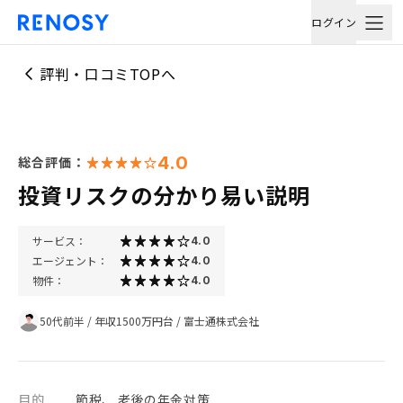
ログイン
評判・口コミTOPへ
4.0
総合評価：
投資リスクの分かり易い説明
サービス：
4.0
エージェント：
4.0
物件：
4.0
50代前半
/
年収1500万円台
/
富士通株式会社
目的
節税、 老後の年金対策