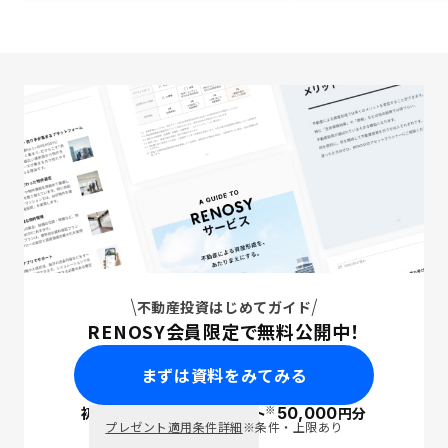
不動産投資はじめてガイド
RENOSY会員限定で無料公開中！
まずは資料をみてみる
※
初回面談で
ポイント
50,000
円分
PayPay
プレゼント適用条件詳細
※条件・上限あり