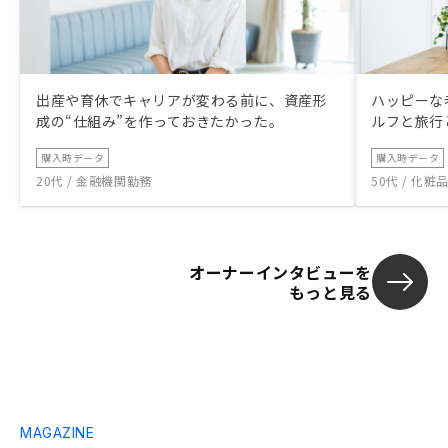
出産や育休でキャリアが変わる前に、資産形
ハッピーな
成の“仕組み”を作っておきたかった。
ルフと旅行
購入時データ
購入時データ
20代 / 金融機関勤務
50代 / 化
オーナーインタビューを
もっと見る
MAGAZINE