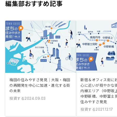
編集部おすすめ記事
梅田の住みやすさ発見｜大阪・梅田
新宿＆オフィス街に好
の再開発を中心に加速・進化する街
心に近いが穏やかな
の未来
内線エリア（中野坂
中野新橋、中野富士
投資する
2024.09.03
住みやすさ発見
投資する
2021.12.17