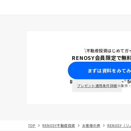
不動産投資はじめてガ
RENOSY会員限定で無
まずは資料をみて
※
初回面談で
ポイント
5
PayPay
プレゼント適用条件詳細
※条件
TOP
RENOSY不動産投資
お客様の声
RENOSY（