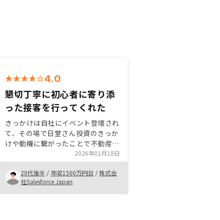
4.0
懇切丁寧に初心者に寄り添
った接客を行ってくれた
きっかけは自社にイベント登壇され
て、その場で日堂さん投資のきっか
けや動機に繋がったことで不動産投
資に興味関心を抱いたことがきっか
2026年01月18日
けである。購入検討に関しては今後
20代後半
/
年収1500万円台
/
株式会
の需要や街自体の発展が見込めるこ
社Salesforce Japan
とで家賃値上げを行っても十分利益
が見込めると判断できたため購入に
至った。