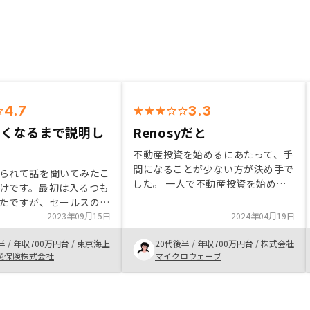
4.7
3.3
なくなるまで説明し
Renosyだと
た
不動産投資を始めるにあたって、手
間になることが少ない方が決め手で
られて話を聞いてみたこ
した。 一人で不動産投資を始める
けです。最初は入るつも
ハードルが高かったため、サポート
たですが、セールスの方
してもらえることはありがたかった
案をしてくださり、興味
2023年09月15日
2024年04月19日
です。 可能な限り物件数を増やし
ました。結果将来の年金
ていきたいと思ってます。
半
/
年収700万円台
/
東京海上
20代後半
/
年収700万円台
/
株式会社
、節税対策になると判断
災保険株式会社
マイクロウェーブ
決断しました。