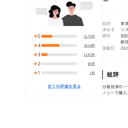
目的
家
決め手
リ
物件
初
5
2175件
駅徒
4
3634件
掲載日
20
3
1192件
2
85件
1
総評
1件
全ての評価を見る
分散投資の一
ノシーで購入