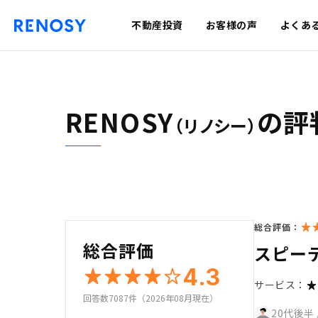
不動産投資
お客様の声
よくあ
RENOSY
の評
（リノシー）
総合評価：
総合評価
スピー
4.3
サービス：
回答数7087件（2026年08月現在）
20代後半