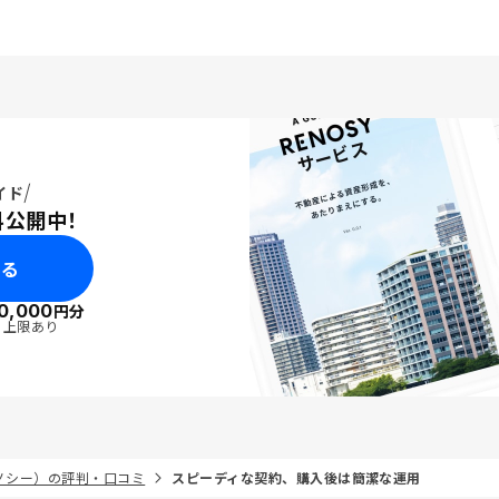
イド
料公開中！
みる
0,000
円分
・上限あり
リノシー）の評判・口コミ
スピーディな契約、購入後は簡潔な運用