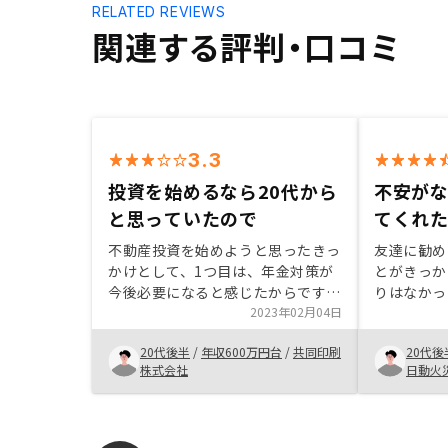
RELATED REVIEWS
関連する評判・口コミ
3.3
投資を始めるなら20代から
不安が
と思っていたので
てくれ
不動産投資を始めようと思ったきっ
友達に勧め
かけとして、1つ目は、年金対策が
とがきっか
今後必要になると感じたからです。
りはなかっ
20代から始めないと遅いと思った
2023年02月04日
が丁寧に提
のもその理由です。 2つ目は、貯金
が湧いてき
20代後半
/
年収600万円台
/
共同印刷
20代後
が一定額貯まったら何かしらの投資
や資産形成
株式会社
日動火
をしてみようと思っていたところ、
し、購入を
自分の年収層が多い投資先だったこ
とを知り始めました。 シミュレー
ションやアプリでの管理ができるこ