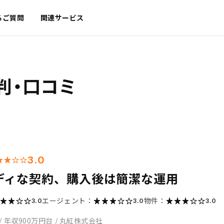
るご質問
関連サービス
判・口コミ
3.0
ディな契約、購入後は簡潔な運用
エージェント：
物件：
3.0
3.0
3.0
/
年収900万円台
/
丸紅株式会社