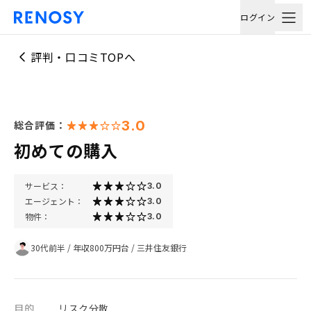
ログイン
評判・口コミTOPへ
3.0
総合評価：
初めての購入
サービス：
3.0
エージェント：
3.0
物件：
3.0
30代前半
/
年収800万円台
/
三井住友銀行
目的
リスク分散