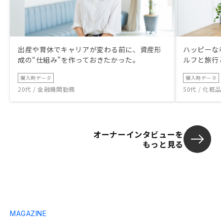
出産や育休でキャリアが変わる前に、資産形
ハッピーな
成の“仕組み”を作っておきたかった。
ルフと旅行
購入時データ
購入時データ
20代 / 金融機関勤務
50代 / 化
オーナーインタビューを
もっと見る
MAGAZINE