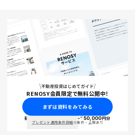
不動産投資はじめてガイド
RENOSY会員限定で無料公開中！
まずは資料をみてみる
※
初回面談で
ポイント
50,000
円分
PayPay
プレゼント適用条件詳細
※条件・上限あり