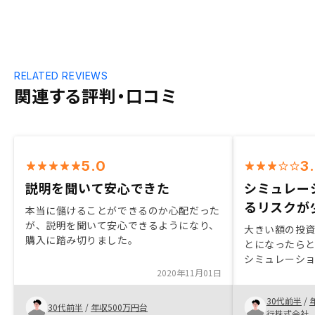
RELATED REVIEWS
関連する評判・口コミ
5.0
3
説明を聞いて安心できた
シミュレー
るリスクが
本当に儲けることができるのか心配だった
が、説明を聞いて安心できるようになり、
大きい額の投
購入に踏み切りました。
とになったら
シミュレーシ
2020年11月01日
様々なケース
だくことで、
30代前半
/
し進めました
30代前半
/
年収500万円台
行株式会社