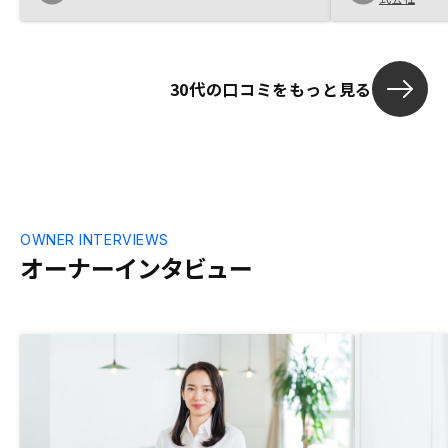
不安はありま
スを加味した
と、同社から
と判断しまし
30代の口コミをもっと見る
と思うので、
真か動画があ
OWNER INTERVIEWS
オーナーインタビュー