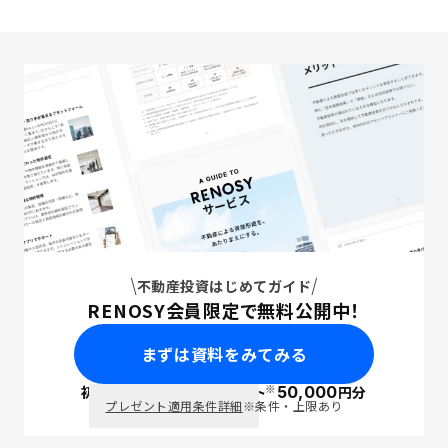
不動産投資はじめてガイド
RENOSY会員限定で無料公開中！
まずは資料をみてみる
※
初回面談で
ポイント
50,000
円分
PayPay
プレゼント適用条件詳細
※条件・上限あり