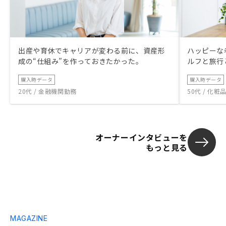
出産や育休でキャリアが変わる前に、資産形
ハッピーな
成の“仕組み”を作っておきたかった。
ルフと旅行
購入時データ
購入時データ
20代 / 金融機関勤務
50代 / 化
オーナーインタビューを
もっと見る
MAGAZINE