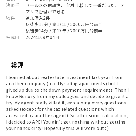
決め手
セールスの信頼性、 他社比較して一番だった、 ア
プリで管理ができる
物件
追加購入2件
駅徒歩12分 / 築17年 / 2000万円台前半
駅徒歩14分 / 築17年 / 2000万円台前半
掲載日
2024年09月04日
総評
I learned about real estate investment last year from
another company (mostly saling apartments) but I
gived up due to the down payment requirements. Then I
know Renosy from my colleagues and decide to give it a
try. My agent really killed it, explaining every questions I
asked (except for the tax related questions which
answered by another agent). So after some calculation,
I decided to APE! You ain't get nothing without getting
your hands dirty! Hopefully this will work out : )