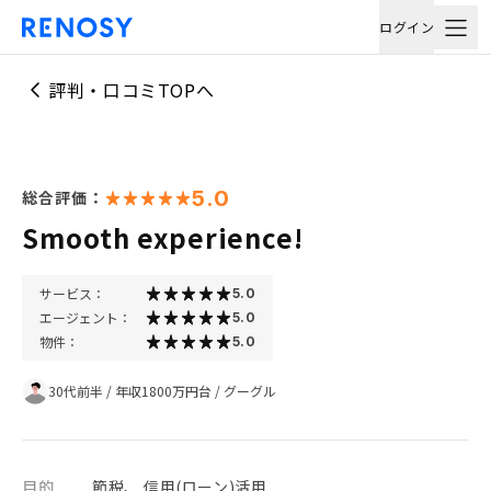
ログイン
評判・口コミTOPへ
5.0
総合評価：
Smooth experience!
サービス：
5.0
エージェント：
5.0
物件：
5.0
30代前半
/
年収1800万円台
/
グーグル
目的
節税、 信用(ローン)活用