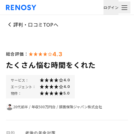
ログイン
評判・口コミTOPへ
4.3
総合評価：
たくさん悩む時間をくれた
サービス：
4.0
エージェント：
4.0
物件：
5.0
20代前半
/
年収500万円台
/
損害保険ジャパン株式会社
目的
老後の年金対策