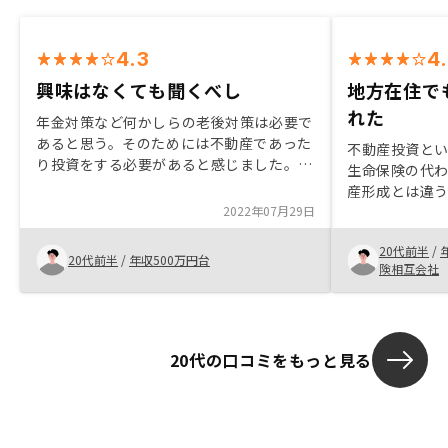
4.3
4
興味はなくても聞くべし
地方在住で
れた
年金対策など何かしらの老後対策は必要で
あると思う。そのためには不動産であった
不動産投資と
り投資をする必要があると感じました。当
生命保険の代
社は中古物件であるも立地の良いところば
産形成とは違
かりをもつのでとてもいいと感じました。
2022年07月29日
物件を見つける
営業担当の方もとても親切でした。
拠に基づいた
20代前半
/
り感がなかっ
20代前半
/
年収500万円台
険相互会社
20代の口コミをもっと見る